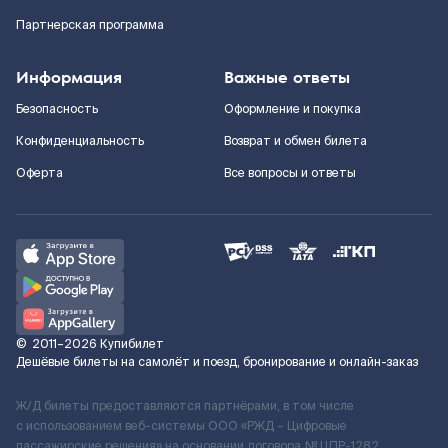
Партнерская программа
Информация
Важные ответы
Безопасность
Оформление и покупка
Конфиденциальность
Возврат и обмен билета
Оферта
Все вопросы и ответы
©
2011–2026
Купибилет
Дешёвые билеты на самолёт и поезд, бронирование и онлайн-заказ
Ж/Д билеты предоставляются партнёрами, в том числе
с использованием веб-системы ООО «РЖД – Цифровые
пассажирские решения» на основании договора № ЦПР-1282