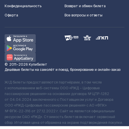
Конфиденциальность
Возврат и обмен билета
Оферта
Все вопросы и ответы
©
2011–2026
Купибилет
Дешёвые билеты на самолёт и поезд, бронирование и онлайн-заказ
Ж/Д билеты предоставляются партнёрами, в том числе
с использованием веб-системы ООО «РЖД – Цифровые
пассажирские решения» на основании договора № ЦПР-1282
от 04.04.2024 заключенного с Поставщиком услуг и Договора
ООО «РЖД-Цифровые пассажирские решения» c АО «ФПК»
№ ФПК-22-316 от 27.12.2022 г. Сайт не является официальным
ресурсом ОАО «РЖД». Стоимость билетов включает сервисный
сбор. Итоговая цена отображена на экране подтверждения покупки.
По вопросам рассмотрения обращений, жалоб, претензий граждан