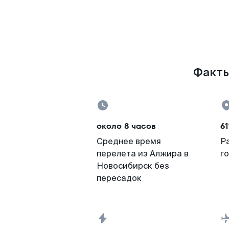
Факты
около 8 часов
61
Среднее время
Р
перелета из Алжира в
г
Новосибирск без
пересадок