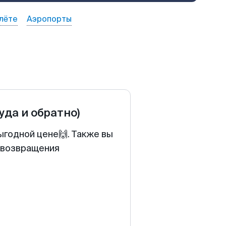
лёте
Аэропорты
туда и обратно)
ыгодной цене🙌. Также вы
у возвращения