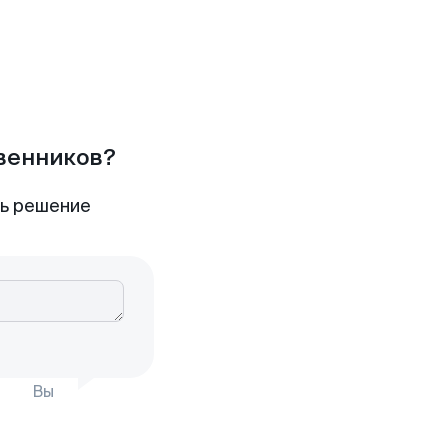
твенников?
ть решение
Вы