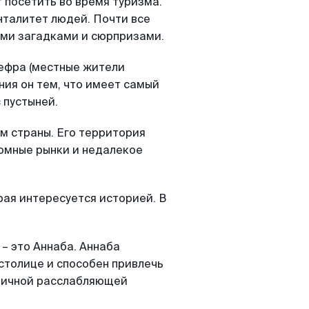
 посетить во время туризма.
енталитет людей. Почти все
ими загадками и сюрпризами.
ефра (местные жители
ния он тем, что имеет самый
 пустыней.
м страны. Его территория
ромные рынки и недалекое
рая интересуется историей. В
– это Аннаба. Аннаба
 столице и способен привлечь
личной расслабляющей