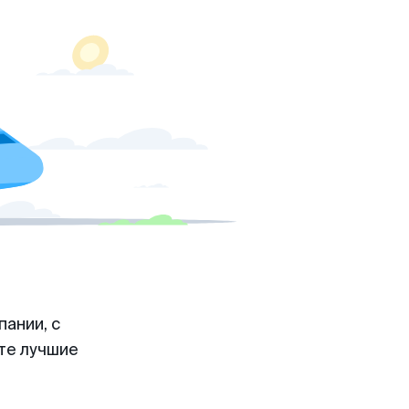
ании, с
те лучшие