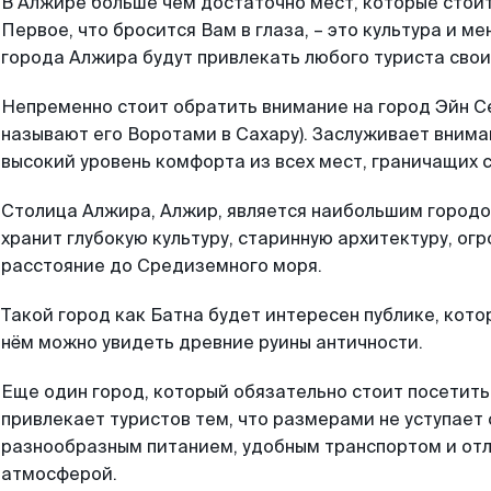
В Алжире больше чем достаточно мест, которые стоит
Первое, что бросится Вам в глаза, – это культура и м
города Алжира будут привлекать любого туриста сво
Непременно стоит обратить внимание на город Эйн С
называют его Воротами в Сахару). Заслуживает внима
высокий уровень комфорта из всех мест, граничащих с
Столица Алжира, Алжир, является наибольшим городо
хранит глубокую культуру, старинную архитектуру, ог
расстояние до Средиземного моря.
Такой город как Батна будет интересен публике, кото
нём можно увидеть древние руины античности.
Еще один город, который обязательно стоит посетить 
привлекает туристов тем, что размерами не уступает
разнообразным питанием, удобным транспортом и от
атмосферой.