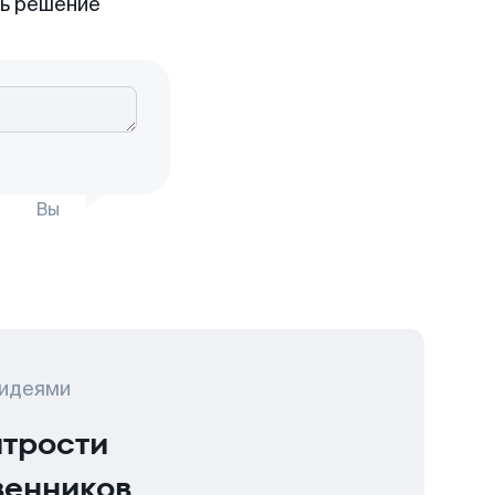
ть решение
Вы
 идеями
итрости
венников