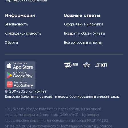
Партнерская программа
Информация
Важные ответы
Безопасность
Оформление и покупка
Конфиденциальность
Возврат и обмен билета
Оферта
Все вопросы и ответы
©
2011–2026
Купибилет
Дешёвые билеты на самолёт и поезд, бронирование и онлайн-заказ
Ж/Д билеты предоставляются партнёрами, в том числе
с использованием веб-системы ООО «РЖД – Цифровые
пассажирские решения» на основании договора № ЦПР-1282
от 04.04.2024 заключенного с Поставщиком услуг и Договора