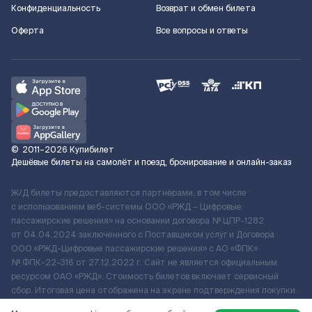
Конфиденциальность
Возврат и обмен билета
Оферта
Все вопросы и ответы
©
2011–2026
Купибилет
Дешёвые билеты на самолёт и поезд, бронирование и онлайн-заказ
Ж/Д билеты предоставляются партнёрами, в том числе
с использованием веб-системы ООО «РЖД – Цифровые
пассажирские решения» на основании договора № ЦПР-1282
от 04.04.2024 заключенного с Поставщиком услуг и Договора
ООО «РЖД-Цифровые пассажирские решения» c АО «ФПК»
№ ФПК-22-316 от 27.12.2022 г. Сайт не является официальным
ресурсом ОАО «РЖД». Стоимость билетов включает сервисный
сбор. Итоговая цена отображена на экране подтверждения покупки.
По вопросам рассмотрения обращений, жалоб, претензий граждан