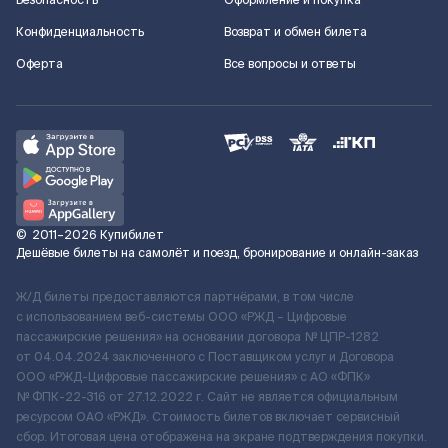
Безопасность
Оформление и покупка
Конфиденциальность
Возврат и обмен билета
Оферта
Все вопросы и ответы
©
2011–2026
Купибилет
Дешёвые билеты на самолёт и поезд, бронирование и онлайн-заказ
Ж/Д билеты предоставляются партнёрами, в том числе
с использованием веб-системы ООО «РЖД – Цифровые
пассажирские решения» на основании договора № ЦПР-1282
от 04.04.2024 заключенного с Поставщиком услуг и Договора
ООО «РЖД-Цифровые пассажирские решения» c АО «ФПК»
№ ФПК-22-316 от 27.12.2022 г. Сайт не является официальным
ресурсом ОАО «РЖД». Стоимость билетов включает сервисный
сбор. Итоговая цена отображена на экране подтверждения покупки.