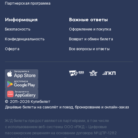
Партнерская программа
Информация
Важные ответы
Безопасность
Оформление и покупка
Конфиденциальность
Возврат и обмен билета
Оферта
Все вопросы и ответы
©
2011–2026
Купибилет
Дешёвые билеты на самолёт и поезд, бронирование и онлайн-заказ
Ж/Д билеты предоставляются партнёрами, в том числе
с использованием веб-системы ООО «РЖД – Цифровые
пассажирские решения» на основании договора № ЦПР-1282