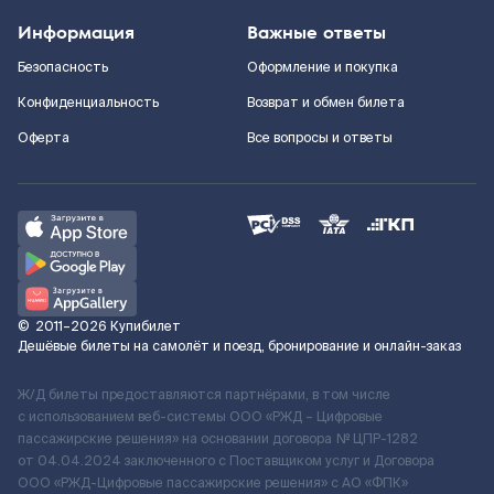
Информация
Важные ответы
Безопасность
Оформление и покупка
Конфиденциальность
Возврат и обмен билета
Оферта
Все вопросы и ответы
©
2011–2026
Купибилет
Дешёвые билеты на самолёт и поезд, бронирование и онлайн-заказ
Ж/Д билеты предоставляются партнёрами, в том числе
с использованием веб-системы ООО «РЖД – Цифровые
пассажирские решения» на основании договора № ЦПР-1282
от 04.04.2024 заключенного с Поставщиком услуг и Договора
ООО «РЖД-Цифровые пассажирские решения» c АО «ФПК»