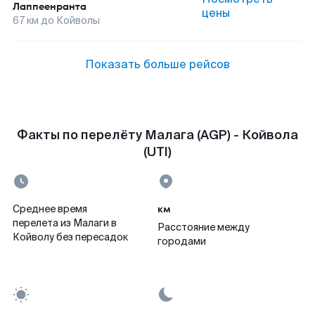
Лаппеенранта
цены
67
км до
Койволы
Показать больше рейсов
Факты по перелёту Малага (AGP) - Койвола
(UTI)
км
Среднее время
перелета из Малаги в
Расстояние между
Койволу без пересадок
городами