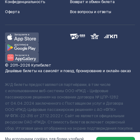
Конфиденциальность
Возврат и обмен билета
Оферта
Все вопросы и ответы
©
2011–2026
Купибилет
Дешёвые билеты на самолёт и поезд, бронирование и онлайн-заказ
Ж/Д билеты предоставляются партнёрами, в том числе
с использованием веб-системы ООО «РЖД – Цифровые
пассажирские решения» на основании договора № ЦПР-1282
от 04.04.2024 заключенного с Поставщиком услуг и Договора
ООО «РЖД-Цифровые пассажирские решения» c АО «ФПК»
№ ФПК-22-316 от 27.12.2022 г. Сайт не является официальным
ресурсом ОАО «РЖД». Стоимость билетов включает сервисный
сбор. Итоговая цена отображена на экране подтверждения покупки.
По вопросам рассмотрения обращений, жалоб, претензий граждан
Мы используем cookies для более удобной