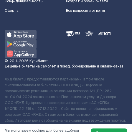
Конфиденциальность
Возврат и обмен билета
Оферта
Все вопросы и ответы
©
2011–2026
Купибилет
Дешёвые билеты на самолёт и поезд, бронирование и онлайн-заказ
Ж/Д билеты предоставляются партнёрами, в том числе
с использованием веб-системы ООО «РЖД – Цифровые
пассажирские решения» на основании договора № ЦПР-1282
от 04.04.2024 заключенного с Поставщиком услуг и Договора
ООО «РЖД-Цифровые пассажирские решения» c АО «ФПК»
№ ФПК-22-316 от 27.12.2022 г. Сайт не является официальным
ресурсом ОАО «РЖД». Стоимость билетов включает сервисный
сбор. Итоговая цена отображена на экране подтверждения покупки.
По вопросам рассмотрения обращений, жалоб, претензий граждан
Мы используем cookies для более удобной