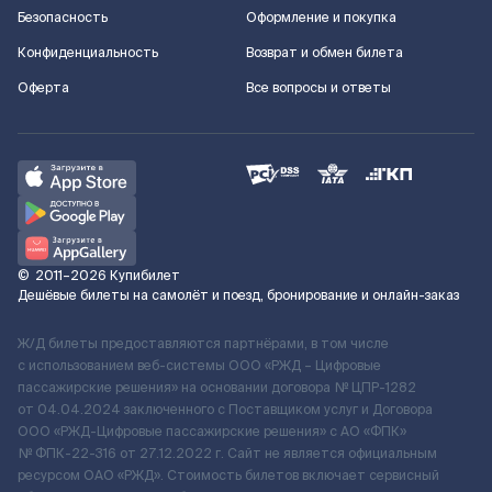
Безопасность
Оформление и покупка
Конфиденциальность
Возврат и обмен билета
Оферта
Все вопросы и ответы
©
2011–2026
Купибилет
Дешёвые билеты на самолёт и поезд, бронирование и онлайн-заказ
Ж/Д билеты предоставляются партнёрами, в том числе
с использованием веб-системы ООО «РЖД – Цифровые
пассажирские решения» на основании договора № ЦПР-1282
от 04.04.2024 заключенного с Поставщиком услуг и Договора
ООО «РЖД-Цифровые пассажирские решения» c АО «ФПК»
№ ФПК-22-316 от 27.12.2022 г. Сайт не является официальным
ресурсом ОАО «РЖД». Стоимость билетов включает сервисный