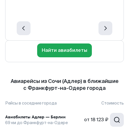
Найти авиабилеты
Авиарейсы из Сочи (Адлер) в ближайшие
с Франкфурт-на-Одере города
Рейсы в соседние города
Стоимость
Авиабилеты
Адлер
—
Берлин
от
18 123 ₽
69
км до
Франкфурт-на-Одере