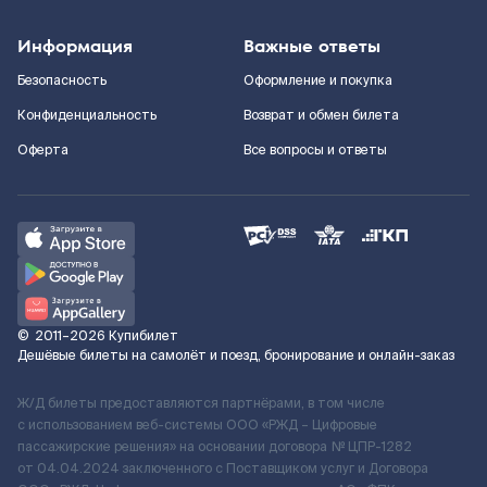
Информация
Важные ответы
Безопасность
Оформление и покупка
Конфиденциальность
Возврат и обмен билета
Оферта
Все вопросы и ответы
©
2011–2026
Купибилет
Дешёвые билеты на самолёт и поезд, бронирование и онлайн-заказ
Ж/Д билеты предоставляются партнёрами, в том числе
с использованием веб-системы ООО «РЖД – Цифровые
пассажирские решения» на основании договора № ЦПР-1282
от 04.04.2024 заключенного с Поставщиком услуг и Договора