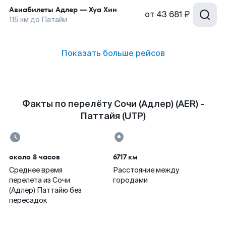
Авиабилеты
Адлер
—
Хуа Хин
от
43 681 ₽
115
км до
Патайи
Показать больше рейсов
Факты по перелёту Сочи (Адлер) (AER) -
Паттайя (UTP)
около 8 часов
6717 км
Среднее время
Расстояние между
перелета из Сочи
городами
(Адлер) Паттайю без
пересадок