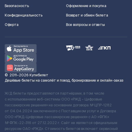
Безопасность
Оформление и покупка
Конфиденциальность
Возврат и обмен билета
Оферта
Все вопросы и ответы
©
2011–2026
Купибилет
Дешёвые билеты на самолёт и поезд, бронирование и онлайн-заказ
Ж/Д билеты предоставляются партнёрами, в том числе
с использованием веб-системы ООО «РЖД – Цифровые
пассажирские решения» на основании договора № ЦПР-1282
от 04.04.2024 заключенного с Поставщиком услуг и Договора
ООО «РЖД-Цифровые пассажирские решения» c АО «ФПК»
№ ФПК-22-316 от 27.12.2022 г. Сайт не является официальным
ресурсом ОАО «РЖД». Стоимость билетов включает сервисный