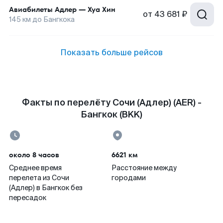
Авиабилеты
Адлер
—
Хуа Хин
от
43 681 ₽
145
км до
Бангкока
Показать больше рейсов
Факты по перелёту Сочи (Адлер) (AER) -
Бангкок (BKK)
около 8 часов
6621 км
Среднее время
Расстояние между
перелета из Сочи
городами
(Адлер) в Бангкок без
пересадок