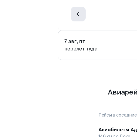
7 авг, пт
перелёт туда
Авиарей
Рейсы в соседние
Авиабилеты
Ад
146
км до
Дохи