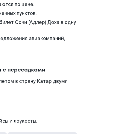
аются по цене.
нечных пунктов.
билет Сочи (Адлер) Доха в одну
редложения авиакомпаний,
и с пересадками
летом в страну Катар двумя
йсы и лоукосты.