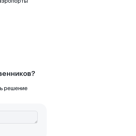
 аэропорты
твенников?
ть решение