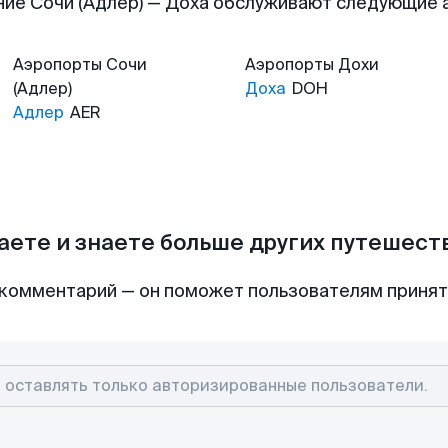
ие Сочи (Адлер) — Доха обслуживают следующие
Аэропорты
Сочи
Аэропорты
Дохи
(Адлер)
Доха
DOH
Адлер
AER
аете и знаете больше других путешес
комментарий — он поможет пользователям приня