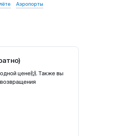
лёте
Аэропорты
ратно)
годной цене🙌. Также вы
у возвращения