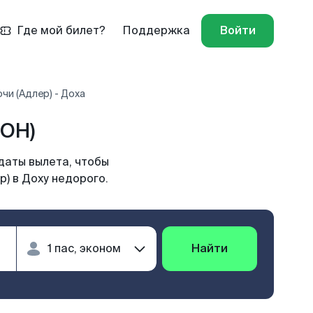
Где мой билет?
Поддержка
Войти
чи (Адлер) - Доха
DOH)
даты вылета, чтобы
) в Доху недорого.
Найти