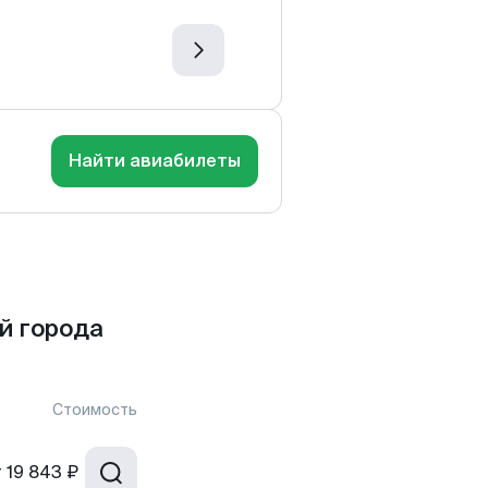
Найти авиабилеты
й города
Стоимость
т
19 843 ₽