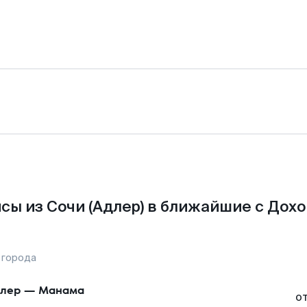
сы из Сочи (Адлер) в ближайшие с Дохо
 города
лер
—
Манама
о