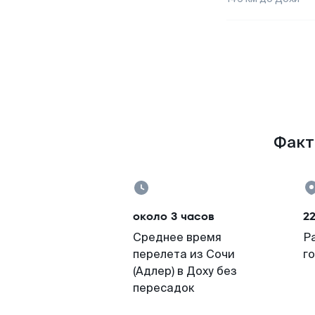
Факты
около 3 часов
22
Среднее время
Р
перелета из Сочи
г
(Адлер) в Доху без
пересадок