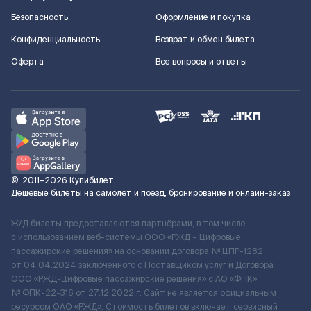
Безопасность
Оформление и покупка
Конфиденциальность
Возврат и обмен билета
Оферта
Все вопросы и ответы
©
2011–2026
Купибилет
Дешёвые билеты на самолёт и поезд, бронирование и онлайн-заказ
Ж/Д билеты предоставляются партнёрами, в том числе
с использованием веб-системы ООО «РЖД – Цифровые
пассажирские решения» на основании договора № ЦПР-1282
от 04.04.2024 заключенного с Поставщиком услуг и Договора
ООО «РЖД-Цифровые пассажирские решения» c АО «ФПК»
№ ФПК-22-316 от 27.12.2022 г. Сайт не является официальным
ресурсом ОАО «РЖД». Стоимость билетов включает сервисный