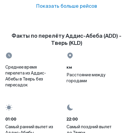
Показать больше рейсов
Факты по перелёту Аддис-Абеба (ADD) -
Тверь (KLD)
км
Среднее время
перелета из Аддис-
Расстояние между
Абебы в Тверь без
городами
пересадок
01:00
22:00
Самый ранний вылет из
Самый поздний вылет
Аддис-Абебы
до Твери