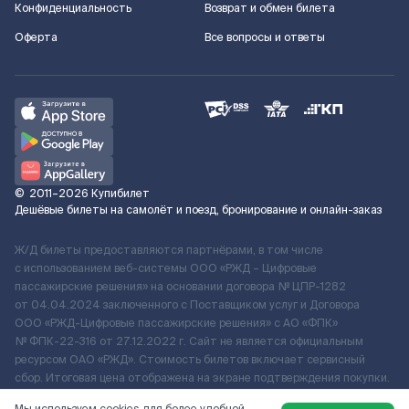
Конфиденциальность
Возврат и обмен билета
Оферта
Все вопросы и ответы
©
2011–2026
Купибилет
Дешёвые билеты на самолёт и поезд, бронирование и онлайн-заказ
Ж/Д билеты предоставляются партнёрами, в том числе
с использованием веб-системы ООО «РЖД – Цифровые
пассажирские решения» на основании договора № ЦПР-1282
от 04.04.2024 заключенного с Поставщиком услуг и Договора
ООО «РЖД-Цифровые пассажирские решения» c АО «ФПК»
№ ФПК-22-316 от 27.12.2022 г. Сайт не является официальным
ресурсом ОАО «РЖД». Стоимость билетов включает сервисный
сбор. Итоговая цена отображена на экране подтверждения покупки.
По вопросам рассмотрения обращений, жалоб, претензий граждан