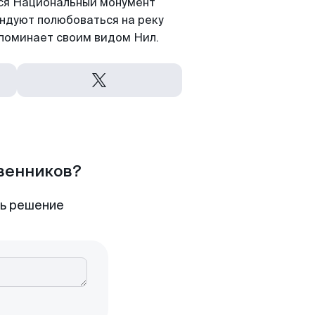
ся Национальный монумент
ендуют полюбоваться на реку
апоминает своим видом Нил.
твенников?
ть решение