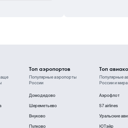
Топ аэропортов
Топ авиак
чаще
Популярные аэропорты
Популярные а
ы
России
России и мира
Домодедово
Аэрофлот
а
Шереметьево
S7 airlines
Внуково
Уральские ав
Пулково
ЮТэйр