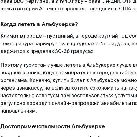
база ВВС Кёртлэнд, а в 1940 году – база Сэндия. Эти 
роль в истории Атомного проекта – создание в США а
Когда лететь в Альбукерке?
Климат в городе – пустынный, в городе круглый год со
температура варьируется в пределах 7-15 градусов, л
держится в пределах 30-38 градусах.
Поэтому туристам лучше лететь в Альбукерке лучше в
поздней осенью, когда температура в городе наибол
организма. Конечно, купить билет в Альбукерке можн
через авиакассу, но если вы хотите сэкономить на по
настоятельно советуем вам воспользоваться услугами 
регулярно проводит онлайн-рапродажи авиабилеты п
направлениям.
Достопримечательности Альбукерке