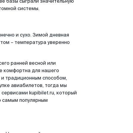
две базы сыграли значительную
томной системы.
лнечно и сухо. Зимой дневная
етом – температура уверенно
сего ранней весной или
ее комфортна для нашего
о и традиционным способом,
купке авиабилетов, тогда мы
сервисами kupibilet.ru, который
о самым популярным