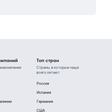
омпаний
Топ стран
виакомпании
Страны, в которые чаще
всего летают
Россия
Испания
иалинии
Германия
США