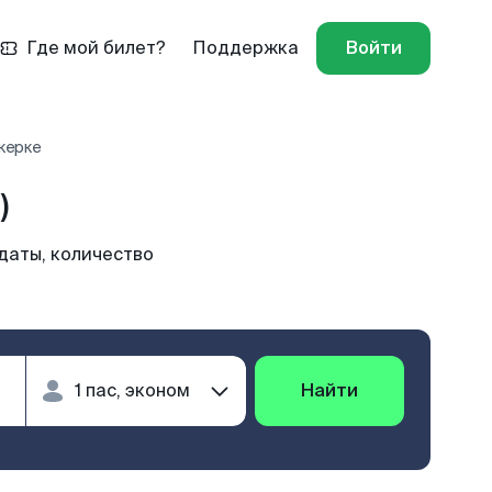
Где мой билет?
Поддержка
Войти
керке
)
даты, количество
Найти