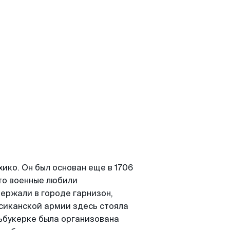
ко. Он был основан еще в 1706
что военные любили
ержали в городе гарнизон,
сиканской армии здесь стояла
льбукерке была организована