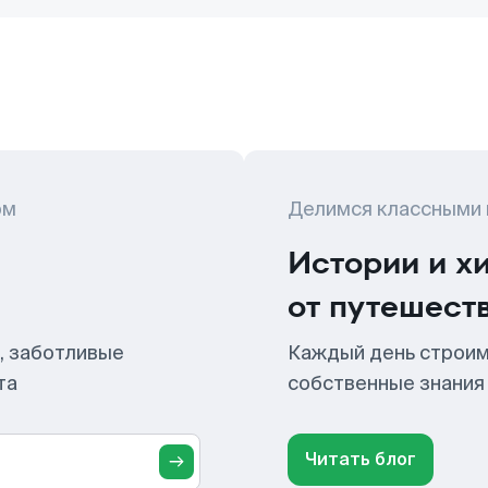
ом
Делимся классными
Истории и х
от путешест
, заботливые
Каждый день строим
та
собственные знания
Читать блог