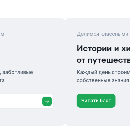
ом
Делимся классными
Истории и х
от путешест
, заботливые
Каждый день строим
та
собственные знания
Читать блог