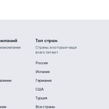
омпаний
Топ стран
виакомпании
Страны, в которые чаще
всего летают
Россия
Испания
иалинии
Германия
США
Турция
ании
Все страны