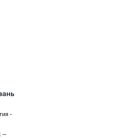
зань
тия -
к —