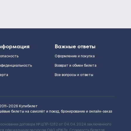
нформация
Важные ответы
зопасность
Оформление и покупка
нфиденциальность
Возврат и обмен билета
ерта
Все вопросы и ответы
2011–2026
Купибилет
шёвые билеты на самолёт и поезд, бронирование и онлайн-заказ
 основании договора № ЦПР-1282 от 04.04.2024 заключенного
ется официальным ресурсом ОАО «РЖД». Стоимость билетов