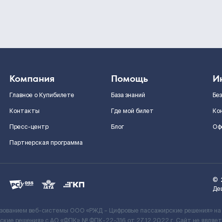
Компания
Помощь
И
Главное о Купибилете
База знаний
Бе
Контакты
Где мой билет
Ко
Пресс-центр
Блог
Оф
Партнерская программа
©
Де
ьзованием веб-системы ООО «РЖД – Цифровые пассажирские решения» на
кие решения» c АО «ФПК» № ФПК-22-316 от 27.12.2022 г. Сайт не явля