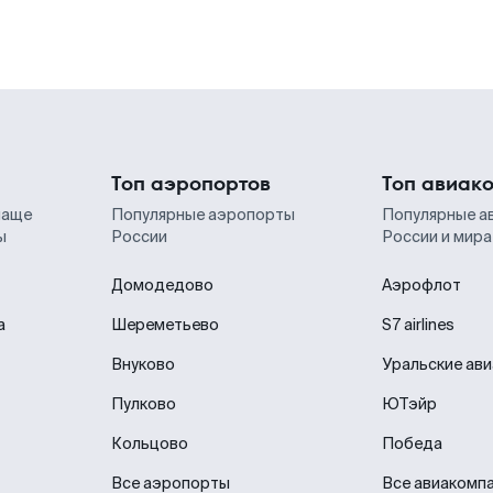
Топ аэропортов
Топ авиак
чаще
Популярные аэропорты
Популярные а
ы
России
России и мира
Домодедово
Аэрофлот
а
Шереметьево
S7 airlines
Внуково
Уральские ав
Пулково
ЮТэйр
Кольцово
Победа
Все аэропорты
Все авиакомп