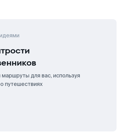
 идеями
итрости
венников
 маршруты для вас, используя
 о путешествиях