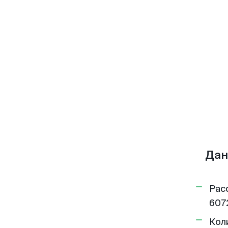
Дан
Рас
607
Кол