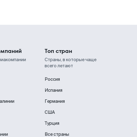
омпаний
Топ стран
виакомпании
Страны, в которые чаще
всего летают
Россия
Испания
иалинии
Германия
США
Турция
ании
Все страны