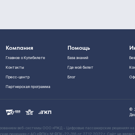
Компания
Помощь
И
Главное о Купибилете
База знаний
Бе
Контакты
Где мой билет
Ко
Пресс-центр
Блог
Оф
Партнерская программа
©
Де
ьзованием веб-системы ООО «РЖД – Цифровые пассажирские решения» на
кие решения» c АО «ФПК» № ФПК-22-316 от 27.12.2022 г. Сайт не явля