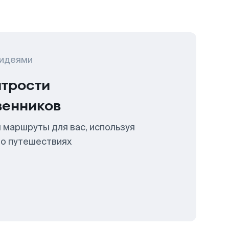
 идеями
итрости
венников
 маршруты для вас, используя
 о путешествиях