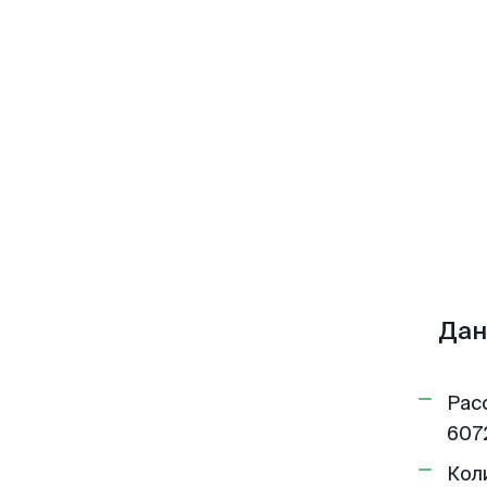
Дан
Рас
607
Кол