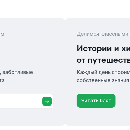
ом
Делимся классными
Истории и х
от путешест
, заботливые
Каждый день строим
та
собственные знания
Читать блог