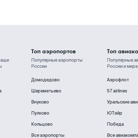
Топ аэропортов
Топ авиак
чаще
Популярные аэропорты
Популярные а
ы
России
России и мира
Домодедово
Аэрофлот
а
Шереметьево
S7 airlines
Внуково
Уральские ав
Пулково
ЮТэйр
Кольцово
Победа
Все аэропорты
Все авиакомп