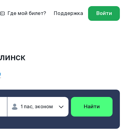
Где мой билет?
Поддержка
Войти
алинск
ы
Найти