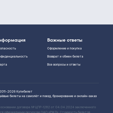
нформация
Важные ответы
зопасность
Оформление и покупка
нфиденциальность
Возврат и обмен билета
ерта
Все вопросы и ответы
2011–2026
Купибилет
шёвые билеты на самолёт и поезд, бронирование и онлайн-заказ
 основании договора № ЦПР-1282 от 04.04.2024 заключенного
ется официальным ресурсом ОАО «РЖД». Стоимость билетов