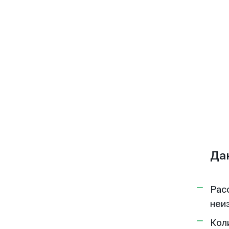
Да
Рас
неи
Кол