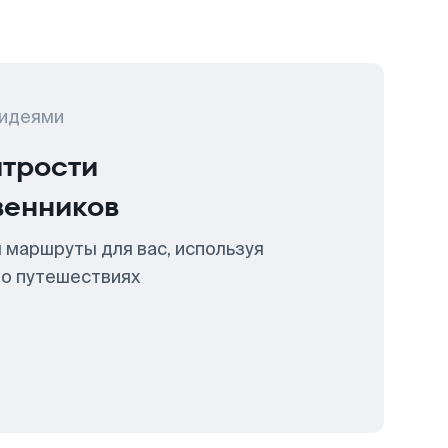
 идеями
итрости
венников
 маршруты для вас, используя
 о путешествиях