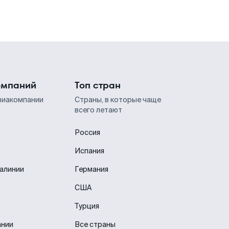
омпаний
Топ стран
виакомпании
Страны, в которые чаще
всего летают
Россия
Испания
иалинии
Германия
США
Турция
ании
Все страны