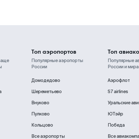
Топ аэропортов
Топ авиак
чаще
Популярные аэропорты
Популярные а
ы
России
России и мира
Домодедово
Аэрофлот
а
Шереметьево
S7 airlines
Внуково
Уральские ав
Пулково
ЮТэйр
Кольцово
Победа
Все аэропорты
Все авиакомп