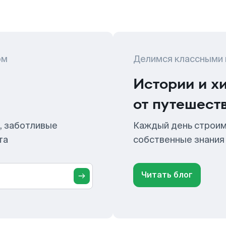
ом
Делимся классными
Истории и х
от путешест
, заботливые
Каждый день строим
та
собственные знания
Читать блог