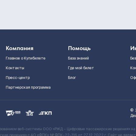
Компания
Помощь
И
Главное о Купибилете
База знаний
Бе
Контакты
Где мой билет
Ко
Пресс-центр
Блог
Оф
Партнерская программа
©
Де
ьзованием веб-системы ООО «РЖД – Цифровые пассажирские решения» на
кие решения» c АО «ФПК» № ФПК-22-316 от 27.12.2022 г. Сайт не явля