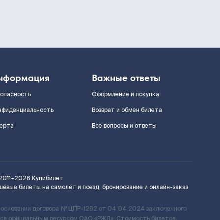
нформация
Важные ответы
зопасность
Оформление и покупка
нфиденциальность
Возврат и обмен билета
ерта
Все вопросы и ответы
2011–2026
Купибилет
шёвые билеты на самолёт и поезд, бронирование и онлайн-заказ
 основании договора № ЦПР-1282 от 04.04.2024 заключенного
ется официальным ресурсом ОАО «РЖД». Стоимость билетов