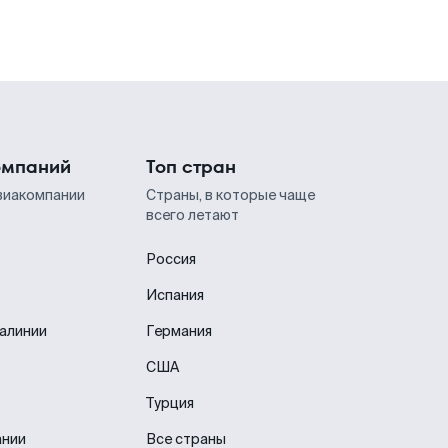
омпаний
Топ стран
виакомпании
Страны, в которые чаще
всего летают
Россия
Испания
иалинии
Германия
США
Турция
ании
Все страны