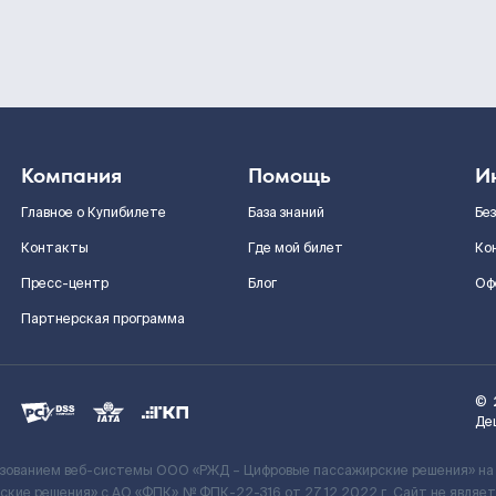
Компания
Помощь
И
Главное о Купибилете
База знаний
Бе
Контакты
Где мой билет
Ко
Пресс-центр
Блог
Оф
Партнерская программа
©
Де
ьзованием веб-системы ООО «РЖД – Цифровые пассажирские решения» на
кие решения» c АО «ФПК» № ФПК-22-316 от 27.12.2022 г. Сайт не явля