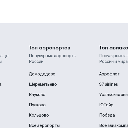
Топ аэропортов
Топ авиак
чаще
Популярные аэропорты
Популярные а
ы
России
России и мира
Домодедово
Аэрофлот
а
Шереметьево
S7 airlines
Внуково
Уральские ав
Пулково
ЮТэйр
Кольцово
Победа
Все аэропорты
Все авиакомп