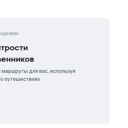
 идеями
итрости
венников
 маршруты для вас, используя
 о путешествиях