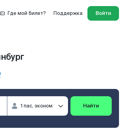
Где мой билет?
Поддержка
Войти
инбург
ы
Найти