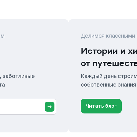
ом
Делимся классными
Истории и х
от путешест
, заботливые
Каждый день строим
та
собственные знания
Читать блог