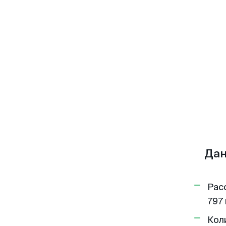
Дан
Рас
797 
Кол