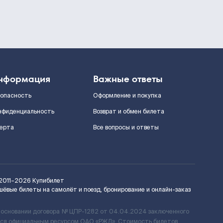
нформация
Важные ответы
зопасность
Оформление и покупка
нфиденциальность
Возврат и обмен билета
ерта
Все вопросы и ответы
2011–2026
Купибилет
шёвые билеты на самолёт и поезд, бронирование и онлайн-заказ
 основании договора № ЦПР-1282 от 04.04.2024 заключенного
ется официальным ресурсом ОАО «РЖД». Стоимость билетов