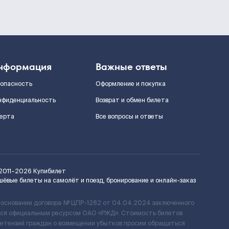
нформация
Важные ответы
зопасность
Оформление и покупка
нфиденциальность
Возврат и обмен билета
ерта
Все вопросы и ответы
2011–2026
Купибилет
шёвые билеты на самолёт и поезд, бронирование и онлайн-заказ
 основании договора № ЦПР-1282 от 04.04.2024 заключенного
ется официальным ресурсом ОАО «РЖД». Стоимость билетов
ретензий граждан о возмещении убытков просим обращаться