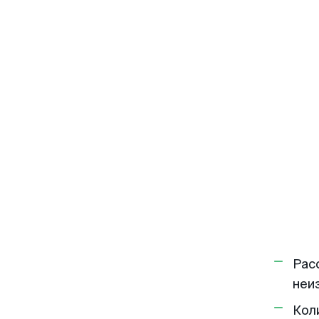
Рас
неи
Кол