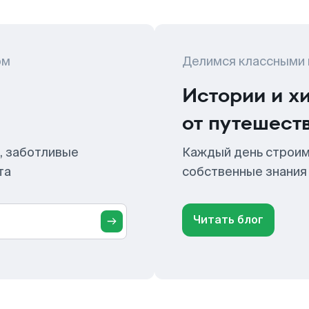
ом
Делимся классными
Истории и х
от путешест
, заботливые
Каждый день строим
та
собственные знания
Читать блог