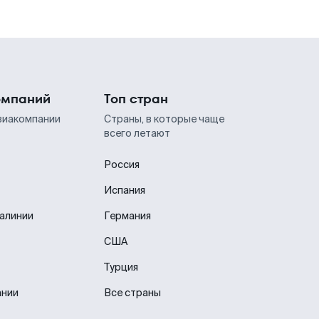
омпаний
Топ стран
виакомпании
Страны, в которые чаще
всего летают
Россия
Испания
иалинии
Германия
США
Турция
ании
Все страны