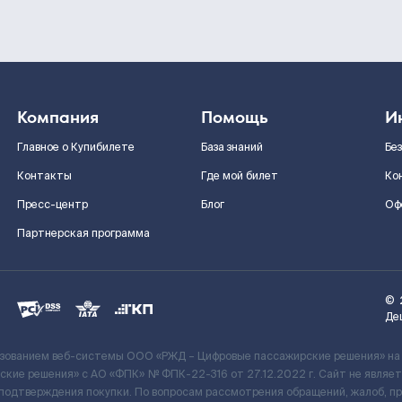
Компания
Помощь
И
Главное о Купибилете
База знаний
Бе
Контакты
Где мой билет
Ко
Пресс-центр
Блог
Оф
Партнерская программа
©
Де
ьзованием веб-системы ООО «РЖД – Цифровые пассажирские решения» на
кие решения» c АО «ФПК» № ФПК-22-316 от 27.12.2022 г. Сайт не явля
 подтверждения покупки. По вопросам рассмотрения обращений, жалоб, п