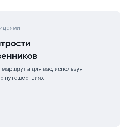
 идеями
итрости
венников
 маршруты для вас, используя
 о путешествиях