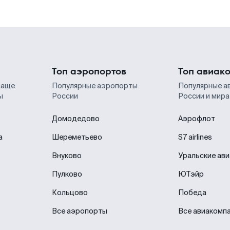
Топ аэропортов
Топ авиак
чаще
Популярные аэропорты
Популярные а
ы
России
России и мира
Домодедово
Аэрофлот
а
Шереметьево
S7 airlines
Внуково
Уральские ав
Пулково
ЮТэйр
Кольцово
Победа
Все аэропорты
Все авиакомп