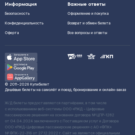
Информация
Важные ответы
Безопасность
Оформление и покупка
Конфиденциальность
Возврат и обмен билета
Оферта
Все вопросы и ответы
©
2011–2026
Купибилет
Дешёвые билеты на самолёт и поезд, бронирование и онлайн-заказ
Ж/Д билеты предоставляются партнёрами, в том числе
с использованием веб-системы ООО «РЖД – Цифровые
пассажирские решения» на основании договора № ЦПР-1282
от 04.04.2024 заключенного с Поставщиком услуг и Договора
ООО «РЖД-Цифровые пассажирские решения» c АО «ФПК»
№ ФПК-22-316 от 27.12.2022 г. Сайт не является официальным