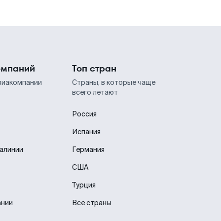
омпаний
Топ стран
виакомпании
Страны, в которые чаще
всего летают
Россия
Испания
иалинии
Германия
США
Турция
ании
Все страны