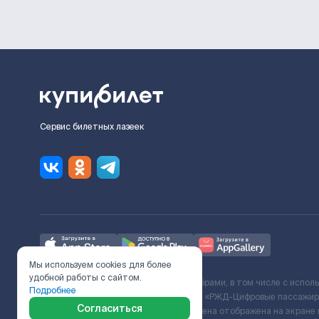
Сервис билетных лазеек
Мы используем cookies для более
удобной работы с сайтом.
Ж/Д билеты предоставляются партнёрами, в том числе с испол
Подробнее
с Поставщиком услуг и Договора ООО «РЖД-Цифровые пассажирс
Согласиться
включает сервисный сбор. Итоговая цена отображена на экране