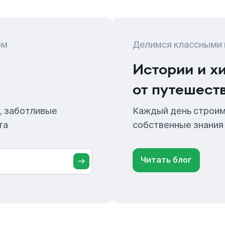
ом
Делимся классными
Истории и х
от путешест
, заботливые
Каждый день строим
та
собственные знания
Читать блог