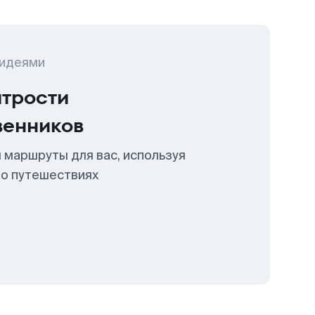
 идеями
итрости
венников
 маршруты для вас, используя
 о путешествиях