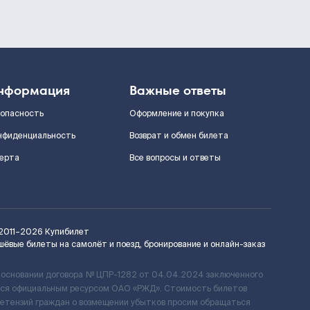
нформация
Важные ответы
зопасность
Оформление и покупка
нфиденциальность
Возврат и обмен билета
ерта
Все вопросы и ответы
2011–2026
Купибилет
шёвые билеты на самолёт и поезд, бронирование и онлайн-заказ
 основании договора № ЦПР-1282 от 04.04.2024 заключенного
ется официальным ресурсом ОАО «РЖД». Стоимость билетов
ретензий граждан о возмещении убытков просим обращаться