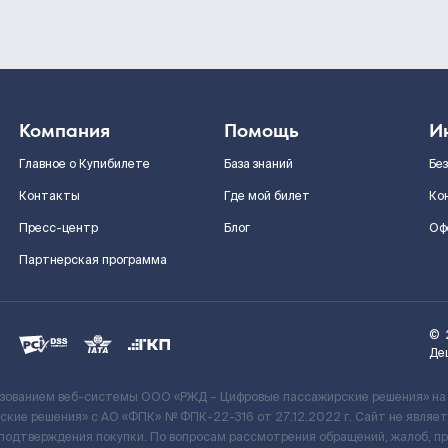
Компания
Помощь
И
Главное о Купибилете
База знаний
Бе
Контакты
Где мой билет
Ко
Пресс-центр
Блог
Оф
Партнерская программа
©
Де
ьзованием веб-системы ООО «РЖД – Цифровые пассажирские решения» на
кие решения» c АО «ФПК» № ФПК-22-316 от 27.12.2022 г. Сайт не явля
 подтверждения покупки. По вопросам рассмотрения обращений, жалоб, п