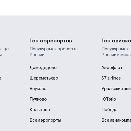
Топ аэропортов
Топ авиак
чаще
Популярные аэропорты
Популярные а
ы
России
России и мира
Домодедово
Аэрофлот
а
Шереметьево
S7 airlines
Внуково
Уральские ав
Пулково
ЮТэйр
Кольцово
Победа
Все аэропорты
Все авиакомп