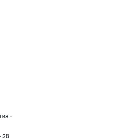
тия -
- 28