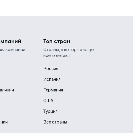
омпаний
Топ стран
виакомпании
Страны, в которые чаще
всего летают
Россия
Испания
иалинии
Германия
США
Турция
ании
Все страны