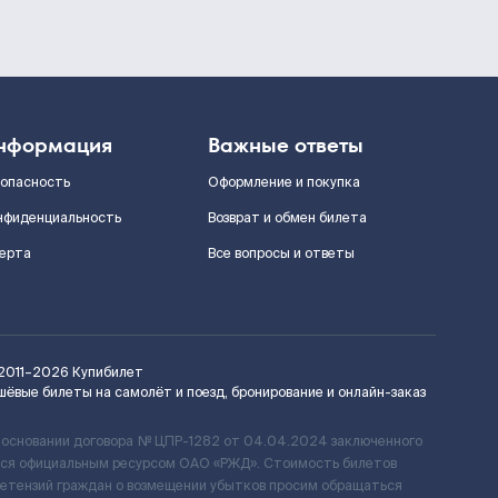
нформация
Важные ответы
зопасность
Оформление и покупка
нфиденциальность
Возврат и обмен билета
ерта
Все вопросы и ответы
2011–2026
Купибилет
шёвые билеты на самолёт и поезд, бронирование и онлайн-заказ
 основании договора № ЦПР-1282 от 04.04.2024 заключенного
ется официальным ресурсом ОАО «РЖД». Стоимость билетов
ретензий граждан о возмещении убытков просим обращаться