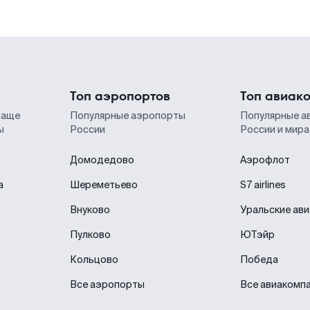
Топ аэропортов
Топ авиак
чаще
Популярные аэропорты
Популярные а
ы
России
России и мира
Домодедово
Аэрофлот
а
Шереметьево
S7 airlines
Внуково
Уральские ав
Пулково
ЮТэйр
Кольцово
Победа
Все аэропорты
Все авиакомп