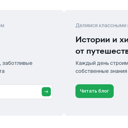
ом
Делимся классными
Истории и х
от путешест
, заботливые
Каждый день строим
та
собственные знания
Читать блог