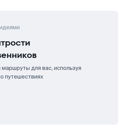
 идеями
итрости
венников
 маршруты для вас, используя
 о путешествиях