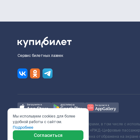
Сервис билетных лазеек
Мы используем cookies для более
удобной работы с сайтом.
Ж/Д билеты предоставляются партнёрами, в том числе с испол
Подробнее
с Поставщиком услуг и Договора ООО «РЖД-Цифровые пассажирс
Согласиться
включает сервисный сбор. Итоговая цена отображена на экране