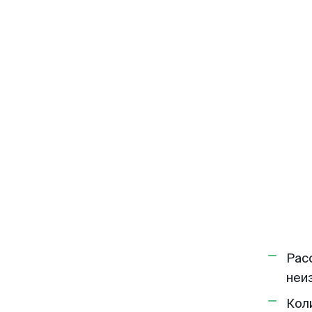
Рас
неи
Кол