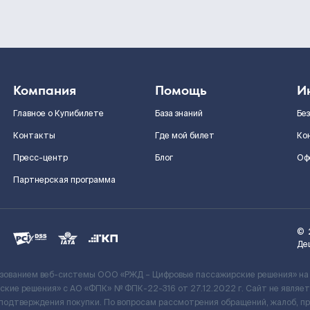
Компания
Помощь
И
Главное о Купибилете
База знаний
Бе
Контакты
Где мой билет
Ко
Пресс-центр
Блог
Оф
Партнерская программа
©
Де
ьзованием веб-системы ООО «РЖД – Цифровые пассажирские решения» на
кие решения» c АО «ФПК» № ФПК-22-316 от 27.12.2022 г. Сайт не явля
 подтверждения покупки. По вопросам рассмотрения обращений, жалоб, п