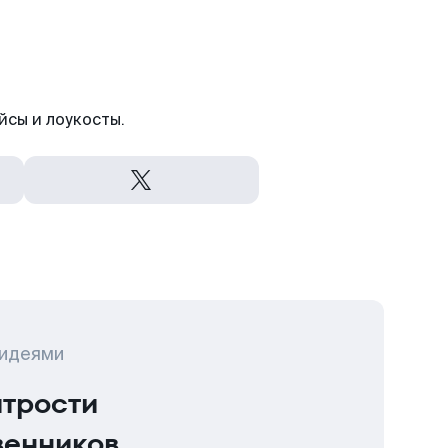
йсы и лоукосты.
 идеями
итрости
венников