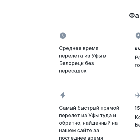
Фа
к
Среднее время
перелета из Уфы в
Р
Белорецк без
г
пересадок
15
Самый быстрый прямой
перелет из Уфы туда и
К
обратно, найденный на
Б
нашем сайте за
последнее время