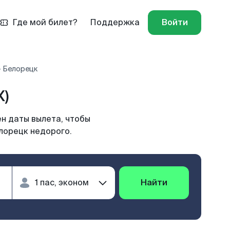
Где мой билет?
Поддержка
Войти
- Белорецк
X)
н даты вылета, чтобы
лорецк недорого.
Найти