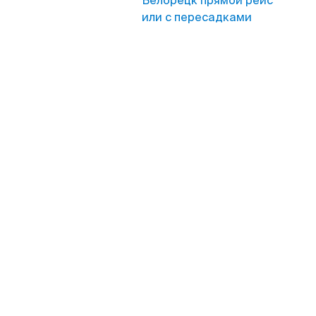
Белорецк прямой рейс
или с пересадками