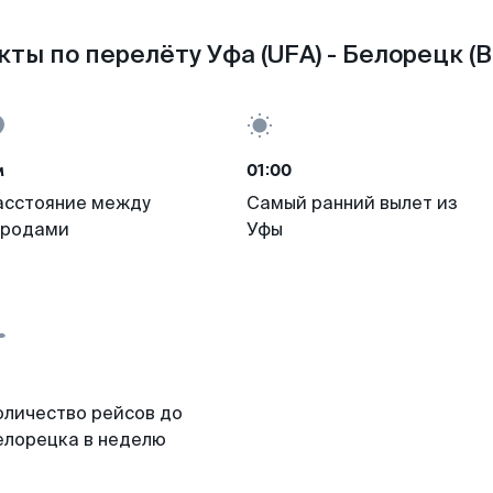
кты по перелёту Уфа (UFA) - Белорецк (B
м
01:00
асстояние между
Самый ранний вылет из
ородами
Уфы
оличество рейсов до
елорецка в неделю