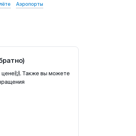
лёте
Аэропорты
обратно)
й цене🙌. Также вы можете
звращения