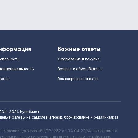
нформация
Важные ответы
зопасность
Оформление и покупка
нфиденциальность
Возврат и обмен билета
ерта
Все вопросы и ответы
2011–2026
Купибилет
шёвые билеты на самолёт и поезд, бронирование и онлайн-заказ
 основании договора № ЦПР-1282 от 04.04.2024 заключенного
ется официальным ресурсом ОАО «РЖД». Стоимость билетов