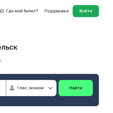
Где мой билет?
Поддержка
Войти
ельск
ы
Найти