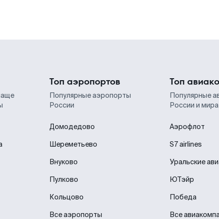
Топ аэропортов
Топ авиак
чаще
Популярные аэропорты
Популярные а
ы
России
России и мира
Домодедово
Аэрофлот
а
Шереметьево
S7 airlines
Внуково
Уральские ав
Пулково
ЮТэйр
Кольцово
Победа
Все аэропорты
Все авиакомп