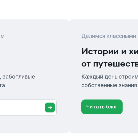
ом
Делимся классными
Истории и х
от путешест
, заботливые
Каждый день строим
та
собственные знания
Читать блог