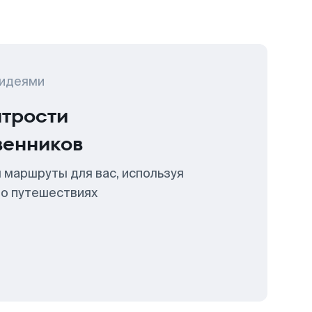
 идеями
итрости
венников
 маршруты для вас, используя
 о путешествиях