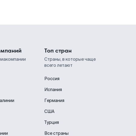
омпаний
Топ стран
виакомпании
Страны, в которые чаще
всего летают
Россия
Испания
иалинии
Германия
США
Турция
ании
Все страны