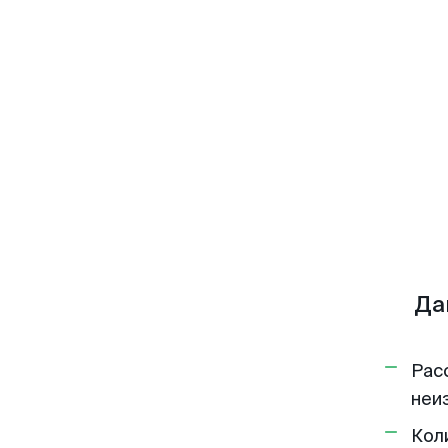
Да
Рас
неи
Кол