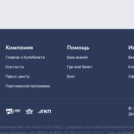
Компания
Помощь
И
Главное о Купибилете
База знаний
Бе
Контакты
Где мой билет
Ко
Пресс-центр
Блог
Оф
Партнерская программа
©
Де
ьзованием веб-системы ООО «РЖД – Цифровые пассажирские решения» на
кие решения» c АО «ФПК» № ФПК-22-316 от 27.12.2022 г. Сайт не явля