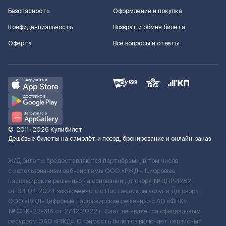
Безопасность
Оформление и покупка
Конфиденциальность
Возврат и обмен билета
Оферта
Все вопросы и ответы
©
2011–2026
Купибилет
Дешёвые билеты на самолёт и поезд, бронирование и онлайн-заказ
Ж/Д билеты предоставляются партнёрами, в том числе
с использованием веб-системы ООО «РЖД – Цифровые
пассажирские решения» на основании договора № ЦПР-1282
от 04.04.2024 заключенного с Поставщиком услуг и Договора
ООО «РЖД-Цифровые пассажирские решения» c АО «ФПК»
№ ФПК-22-316 от 27.12.2022 г. Сайт не является официальным
ресурсом ОАО «РЖД». Стоимость билетов включает сервисный