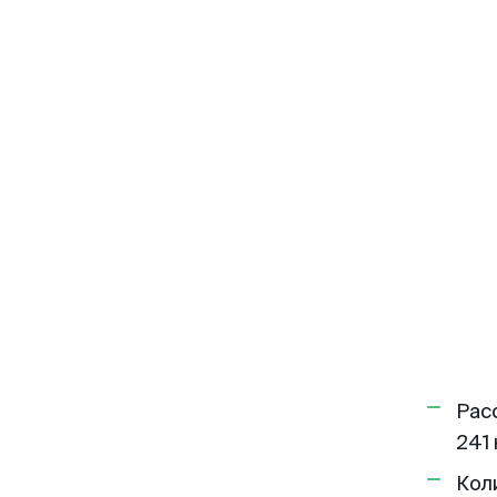
Рас
241 
Кол