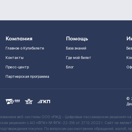
Компания
Помощь
И
Главное о Купибилете
База знаний
Бе
Контакты
Где мой билет
Ко
Пресс-центр
Блог
Оф
Партнерская программа
©
Де
ьзованием веб-системы ООО «РЖД – Цифровые пассажирские решения» на
кие решения» c АО «ФПК» № ФПК-22-316 от 27.12.2022 г. Сайт не явля
 подтверждения покупки. По вопросам рассмотрения обращений, жалоб, п