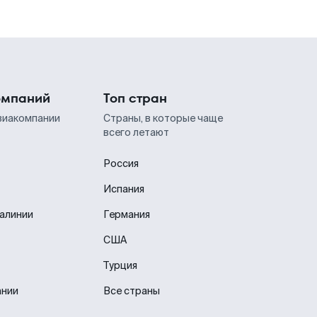
омпаний
Топ стран
виакомпании
Страны, в которые чаще
всего летают
Россия
Испания
иалинии
Германия
США
Турция
ании
Все страны