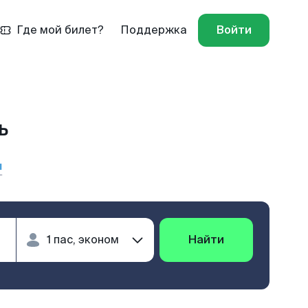
Где мой билет?
Поддержка
Войти
ь
ы
Найти