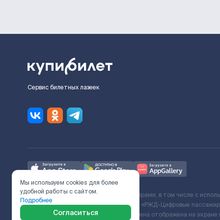
Сервис билетных лазеек
Мы используем cookies для более
удобной работы с сайтом.
Ж/Д билеты предоставляются партнёрами, в том числе с испол
Подробнее
с Поставщиком услуг и Договора ООО «РЖД-Цифровые пассажирс
Согласиться
включает сервисный сбор. Итоговая цена отображена на экране