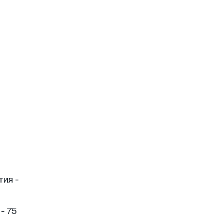
тия -
- 75