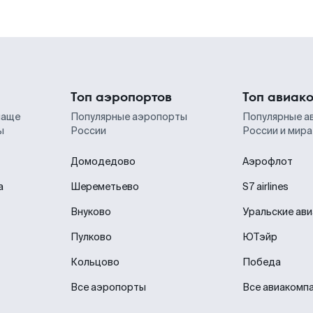
Топ аэропортов
Топ авиак
чаще
Популярные аэропорты
Популярные а
ы
России
России и мира
Домодедово
Аэрофлот
а
Шереметьево
S7 airlines
Внуково
Уральские ав
Пулково
ЮТэйр
Кольцово
Победа
Все аэропорты
Все авиакомп