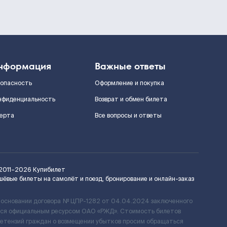
нформация
Важные ответы
зопасность
Оформление и покупка
нфиденциальность
Возврат и обмен билета
ерта
Все вопросы и ответы
2011–2026
Купибилет
шёвые билеты на самолёт и поезд, бронирование и онлайн-заказ
 основании договора № ЦПР-1282 от 04.04.2024 заключенного
ется официальным ресурсом ОАО «РЖД». Стоимость билетов
ретензий граждан о возмещении убытков просим обращаться