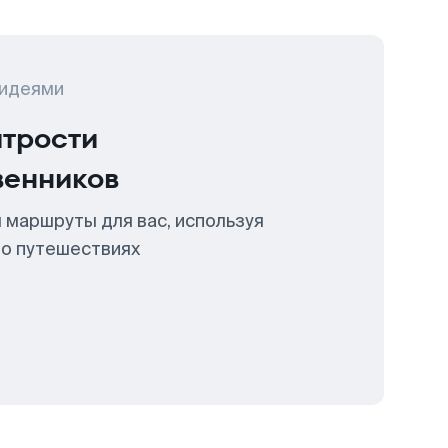
 идеями
итрости
венников
 маршруты для вас, используя
 о путешествиях