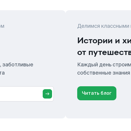
ом
Делимся классными
Истории и х
от путешест
, заботливые
Каждый день строим
та
собственные знания
Читать блог