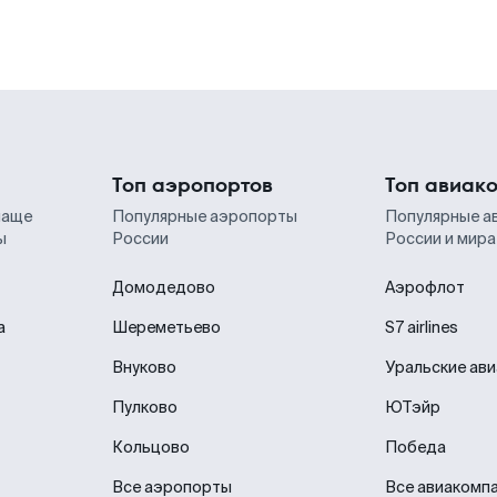
Топ аэропортов
Топ авиак
чаще
Популярные аэропорты
Популярные а
ы
России
России и мира
Домодедово
Аэрофлот
а
Шереметьево
S7 airlines
Внуково
Уральские ав
Пулково
ЮТэйр
Кольцово
Победа
Все аэропорты
Все авиакомп