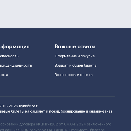
нформация
Важные ответы
зопасность
Оформление и покупка
нфиденциальность
Возврат и обмен билета
ерта
Все вопросы и ответы
2011–2026
Купибилет
шёвые билеты на самолёт и поезд, бронирование и онлайн-заказ
 основании договора № ЦПР-1282 от 04.04.2024 заключенного
ется официальным ресурсом ОАО «РЖД». Стоимость билетов