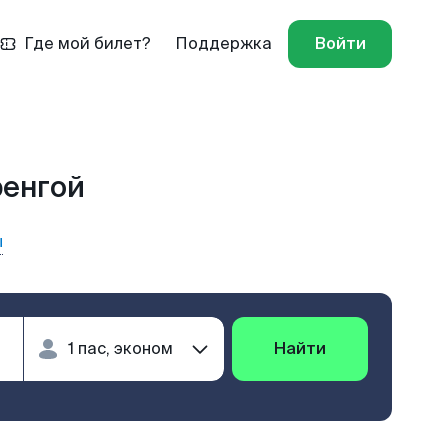
Где мой билет?
Поддержка
Войти
ренгой
ы
Найти