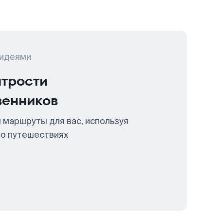
 идеями
итрости
венников
 маршруты для вас, используя
 о путешествиях