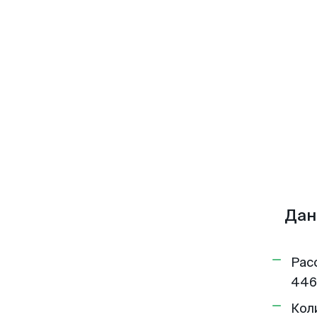
Дан
Рас
446
Кол