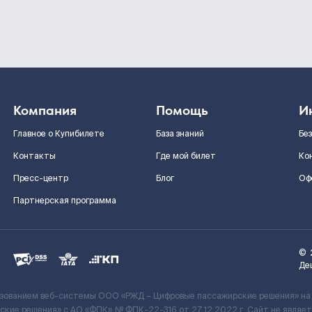
Компания
Помощь
И
Главное о Купибилете
База знаний
Бе
Контакты
Где мой билет
Ко
Пресс-центр
Блог
Оф
Партнерская программа
©
Де
ьзованием веб-системы ООО «РЖД – Цифровые пассажирские решения» на
кие решения» c АО «ФПК» № ФПК-22-316 от 27.12.2022 г. Сайт не явля