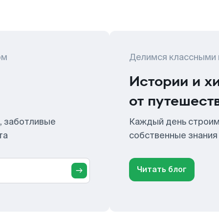
ом
Делимся классными
Истории и х
от путешест
, заботливые
Каждый день строим
та
собственные знания
Читать блог