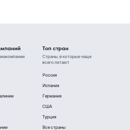
омпаний
Топ стран
виакомпании
Страны, в которые чаще
всего летают
Россия
Испания
иалинии
Германия
США
Турция
ании
Все страны