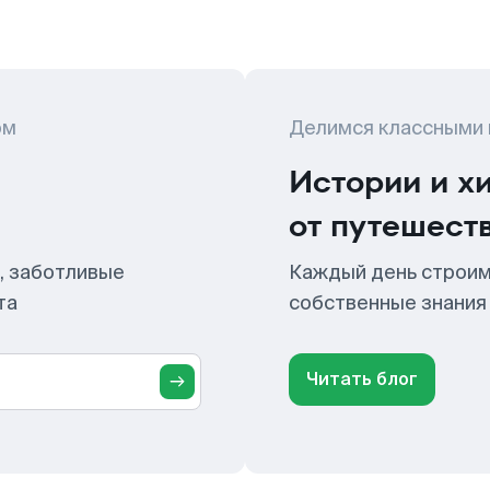
ом
Делимся классными
Истории и х
от путешест
, заботливые
Каждый день строим
та
собственные знания
Читать блог