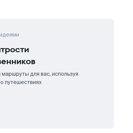
 идеями
итрости
венников
 маршруты для вас, используя
 о путешествиях