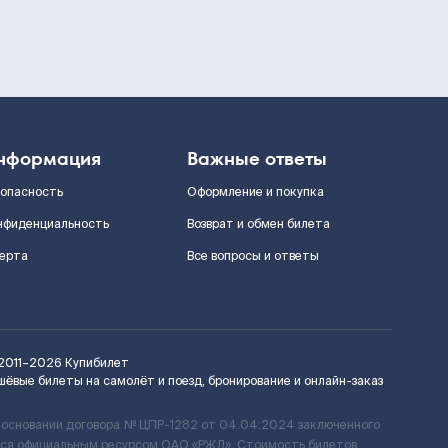
нформация
Важные ответы
зопасность
Оформление и покупка
нфиденциальность
Возврат и обмен билета
ерта
Все вопросы и ответы
2011–2026
Купибилет
шёвые билеты на самолёт и поезд, бронирование и онлайн-заказ
 основании договора № ЦПР-1282 от 04.04.2024 заключенного
ется официальным ресурсом ОАО «РЖД». Стоимость билетов