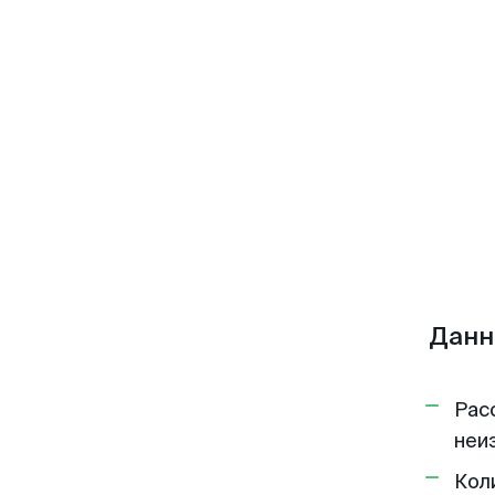
Данн
Рас
неи
Кол