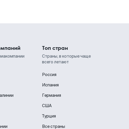
омпаний
Топ стран
виакомпании
Страны, в которые чаще
всего летают
Россия
Испания
иалинии
Германия
США
Турция
ании
Все страны