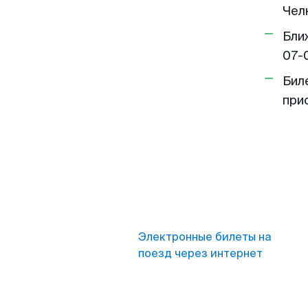
Челн
Бли
07-
Бил
при
Электронные билеты на
поезд через интернет