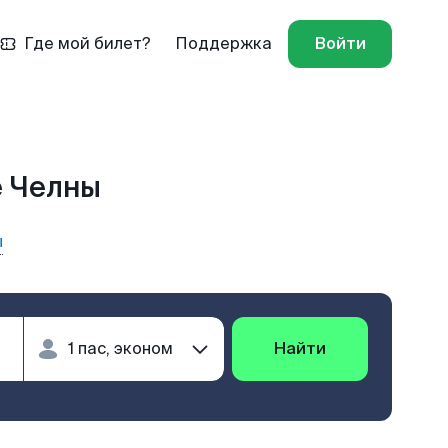
Где мой билет?
Поддержка
Войти
е Челны
ы
Найти