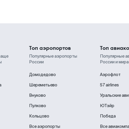
Топ аэропортов
Топ авиак
чаще
Популярные аэропорты
Популярные а
ы
России
России и мира
Домодедово
Аэрофлот
а
Шереметьево
S7 airlines
Внуково
Уральские ав
Пулково
ЮТэйр
Кольцово
Победа
Все аэропорты
Все авиакомп