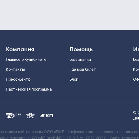
Компания
Помощь
И
Главное о Купибилете
База знаний
Бе
Контакты
Где мой билет
Ко
Пресс-центр
Блог
Оф
Партнерская программа
©
Де
ьзованием веб-системы ООО «РЖД – Цифровые пассажирские решения» на
кие решения» c АО «ФПК» № ФПК-22-316 от 27.12.2022 г. Сайт не явля