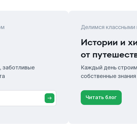
ом
Делимся классными
Истории и х
от путешест
, заботливые
Каждый день строим
та
собственные знания
Читать блог