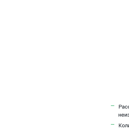
Рас
неи
Кол