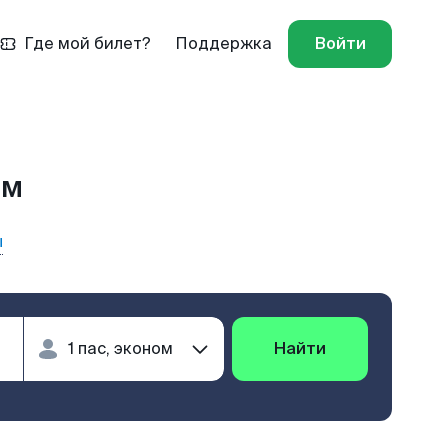
Где мой билет?
Поддержка
Войти
ым
ы
Найти