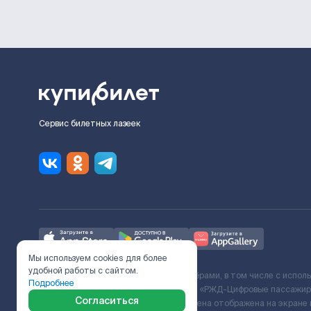
Сервис билетных лазеек
Мы используем cookies для более
удобной работы с сайтом.
Ж/Д билеты предоставляются партнёрами, в том числе с испол
Подробнее
с Поставщиком услуг и Договора ООО «РЖД-Цифровые пассажирс
Согласиться
включает сервисный сбор. Итоговая цена отображена на экране