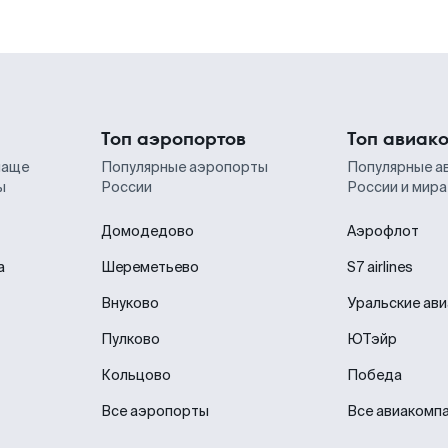
Топ аэропортов
Топ авиак
чаще
Популярные аэропорты
Популярные а
ы
России
России и мира
Домодедово
Аэрофлот
а
Шереметьево
S7 airlines
Внуково
Уральские ав
Пулково
ЮТэйр
Кольцово
Победа
Все аэропорты
Все авиакомп