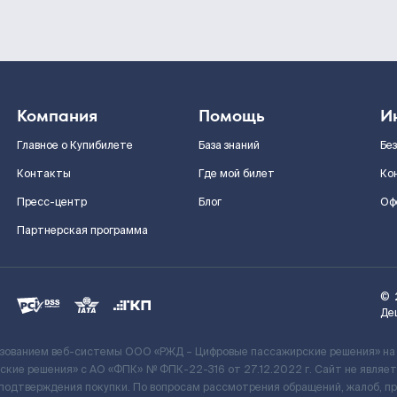
Компания
Помощь
И
Главное о Купибилете
База знаний
Бе
Контакты
Где мой билет
Ко
Пресс-центр
Блог
Оф
Партнерская программа
©
Де
ьзованием веб-системы ООО «РЖД – Цифровые пассажирские решения» на
кие решения» c АО «ФПК» № ФПК-22-316 от 27.12.2022 г. Сайт не явля
 подтверждения покупки. По вопросам рассмотрения обращений, жалоб, п