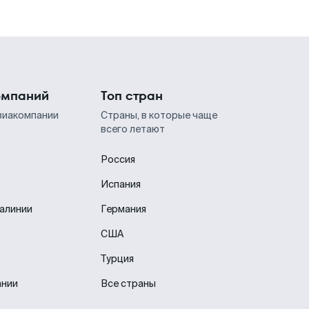
омпаний
Топ стран
виакомпании
Страны, в которые чаще
всего летают
Россия
Испания
иалинии
Германия
США
Турция
ании
Все страны