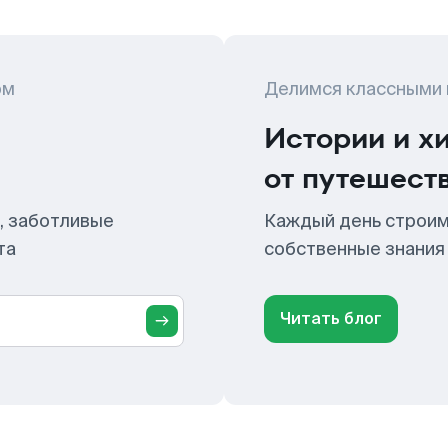
ом
Делимся классными
Истории и х
от путешест
, заботливые
Каждый день строим
та
собственные знания
Читать блог