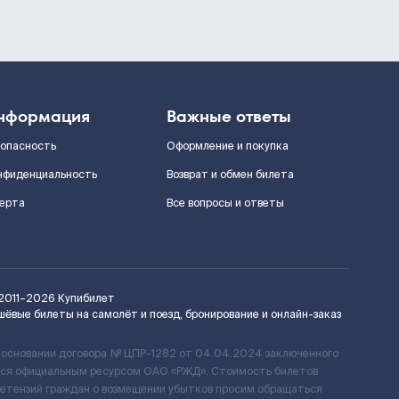
нформация
Важные ответы
зопасность
Оформление и покупка
нфиденциальность
Возврат и обмен билета
ерта
Все вопросы и ответы
2011–2026
Купибилет
шёвые билеты на самолёт и поезд, бронирование и онлайн-заказ
 основании договора № ЦПР-1282 от 04.04.2024 заключенного
ется официальным ресурсом ОАО «РЖД». Стоимость билетов
ретензий граждан о возмещении убытков просим обращаться