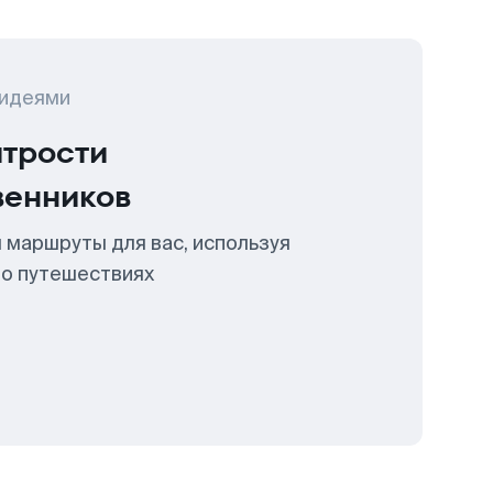
 идеями
итрости
венников
 маршруты для вас, используя
 о путешествиях