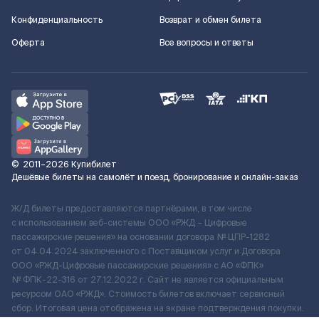
Конфиденциальность
Возврат и обмен билета
Оферта
Все вопросы и ответы
©
2011–2026
Купибилет
Дешёвые билеты на самолёт и поезд, бронирование и онлайн-заказ
Ж/Д билеты предоставляются партнёрами, в том числе
с использованием веб-системы ООО «РЖД – Цифровые
пассажирские решения» на основании договора № ЦПР-1282
от 04.04.2024 заключенного с Поставщиком услуг и Договора
ООО «РЖД-Цифровые пассажирские решения» c АО «ФПК»
№ ФПК-22-316 от 27.12.2022 г. Сайт не является официальным
ресурсом ОАО «РЖД». Стоимость билетов включает сервисный
сбор. Итоговая цена отображена на экране подтверждения покупки.