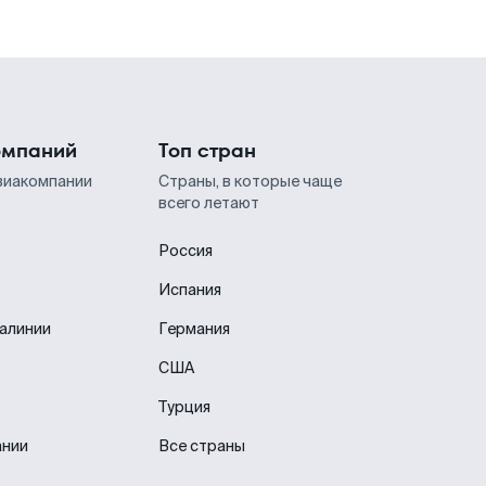
омпаний
Топ стран
виакомпании
Страны, в которые чаще
всего летают
Россия
Испания
иалинии
Германия
США
Турция
ании
Все страны