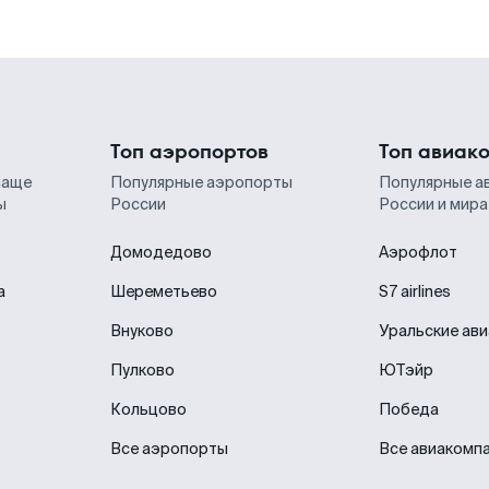
Топ аэропортов
Топ авиак
чаще
Популярные аэропорты
Популярные а
ы
России
России и мира
Домодедово
Аэрофлот
а
Шереметьево
S7 airlines
Внуково
Уральские ав
Пулково
ЮТэйр
Кольцово
Победа
Все аэропорты
Все авиакомп