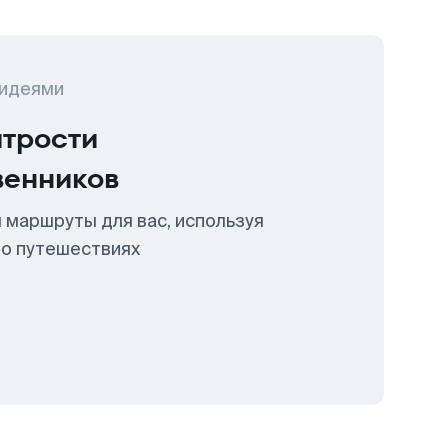
 идеями
итрости
венников
 маршруты для вас, используя
 о путешествиях