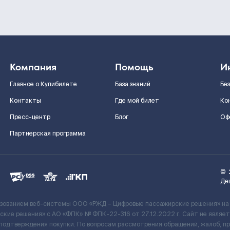
Компания
Помощь
И
Главное о Купибилете
База знаний
Бе
Контакты
Где мой билет
Ко
Пресс-центр
Блог
Оф
Партнерская программа
©
Де
ьзованием веб-системы ООО «РЖД – Цифровые пассажирские решения» на
кие решения» c АО «ФПК» № ФПК-22-316 от 27.12.2022 г. Сайт не явля
 подтверждения покупки. По вопросам рассмотрения обращений, жалоб, п