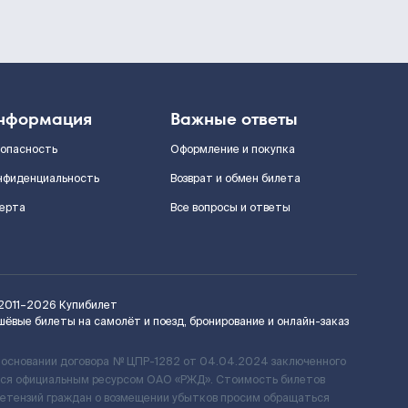
нформация
Важные ответы
зопасность
Оформление и покупка
нфиденциальность
Возврат и обмен билета
ерта
Все вопросы и ответы
2011–2026
Купибилет
шёвые билеты на самолёт и поезд, бронирование и онлайн-заказ
 основании договора № ЦПР-1282 от 04.04.2024 заключенного
ется официальным ресурсом ОАО «РЖД». Стоимость билетов
ретензий граждан о возмещении убытков просим обращаться