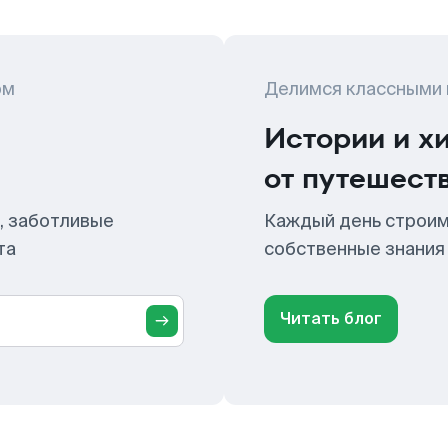
ом
Делимся классными
Истории и х
от путешест
, заботливые
Каждый день строим
та
собственные знания
Читать блог