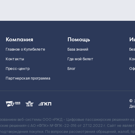
Компания
Помощь
И
Главное о Купибилете
База знаний
Бе
Контакты
Где мой билет
Ко
Пресс-центр
Блог
Оф
Партнерская программа
©
Де
ьзованием веб-системы ООО «РЖД – Цифровые пассажирские решения» на
кие решения» c АО «ФПК» № ФПК-22-316 от 27.12.2022 г. Сайт не явля
 подтверждения покупки. По вопросам рассмотрения обращений, жалоб, п