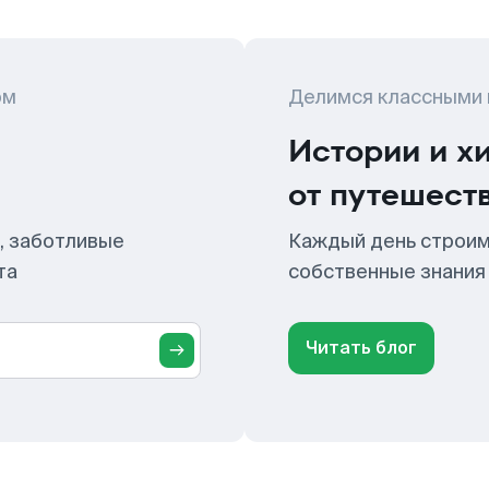
ом
Делимся классными
Истории и х
от путешест
, заботливые
Каждый день строим
та
собственные знания
Читать блог