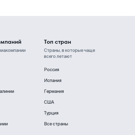
омпаний
Топ стран
виакомпании
Страны, в которые чаще
всего летают
Россия
Испания
иалинии
Германия
США
Турция
ании
Все страны