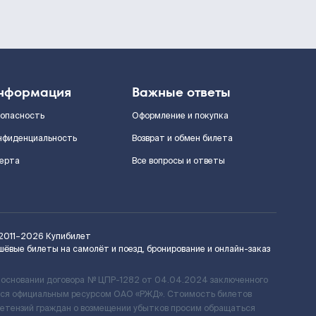
нформация
Важные ответы
зопасность
Оформление и покупка
нфиденциальность
Возврат и обмен билета
ерта
Все вопросы и ответы
2011–2026
Купибилет
шёвые билеты на самолёт и поезд, бронирование и онлайн-заказ
 основании договора № ЦПР-1282 от 04.04.2024 заключенного
ется официальным ресурсом ОАО «РЖД». Стоимость билетов
ретензий граждан о возмещении убытков просим обращаться