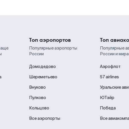
Топ аэропортов
Топ авиак
чаще
Популярные аэропорты
Популярные а
ы
России
России и мира
Домодедово
Аэрофлот
а
Шереметьево
S7 airlines
Внуково
Уральские ав
Пулково
ЮТэйр
Кольцово
Победа
Все аэропорты
Все авиакомп