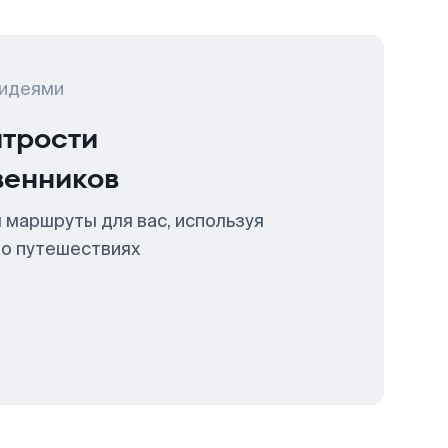
 идеями
итрости
венников
 маршруты для вас, используя
 о путешествиях