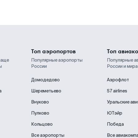
Топ аэропортов
Топ авиак
чаще
Популярные аэропорты
Популярные а
ы
России
России и мира
Домодедово
Аэрофлот
а
Шереметьево
S7 airlines
Внуково
Уральские ав
Пулково
ЮТэйр
Кольцово
Победа
Все аэропорты
Все авиакомп