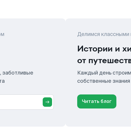
ом
Делимся классными
Истории и х
от путешест
, заботливые
Каждый день строим
та
собственные знания
Читать блог