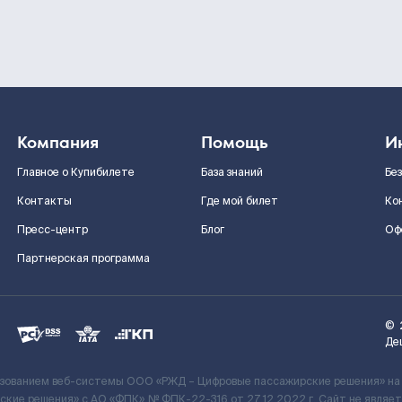
Компания
Помощь
И
Главное о Купибилете
База знаний
Бе
Контакты
Где мой билет
Ко
Пресс-центр
Блог
Оф
Партнерская программа
©
Де
ьзованием веб-системы ООО «РЖД – Цифровые пассажирские решения» на
кие решения» c АО «ФПК» № ФПК-22-316 от 27.12.2022 г. Сайт не явля