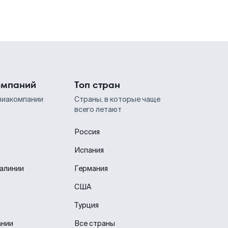
омпаний
Топ стран
виакомпании
Страны, в которые чаще
всего летают
Россия
Испания
иалинии
Германия
США
Турция
ании
Все страны