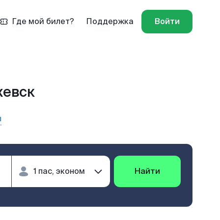
Где мой билет?
Поддержка
Войти
жевск
ы
Найти