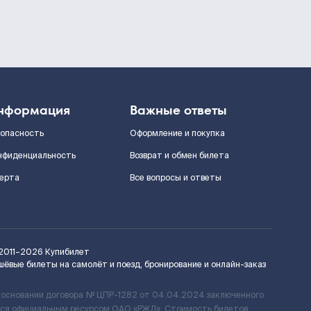
нформация
Важные ответы
зопасность
Оформление и покупка
нфиденциальность
Возврат и обмен билета
ерта
Все вопросы и ответы
2011–2026
Купибилет
шёвые билеты на самолёт и поезд, бронирование и онлайн-заказ
 основании договора № ЦПР-1282 от 04.04.2024 заключенного
ется официальным ресурсом ОАО «РЖД». Стоимость билетов