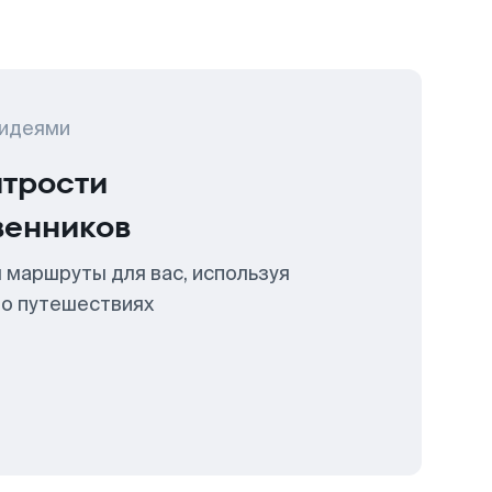
 идеями
итрости
венников
 маршруты для вас, используя
 о путешествиях