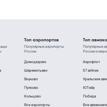
Топ аэропортов
Топ авиак
чаще
Популярные аэропорты
Популярные а
ы
России
России и мира
Домодедово
Аэрофлот
а
Шереметьево
S7 airlines
Внуково
Уральские ав
Пулково
ЮТэйр
Кольцово
Победа
Все аэропорты
Все авиакомп