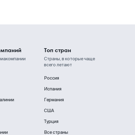
омпаний
Топ стран
виакомпании
Страны, в которые чаще
всего летают
Россия
Испания
иалинии
Германия
США
Турция
ании
Все страны