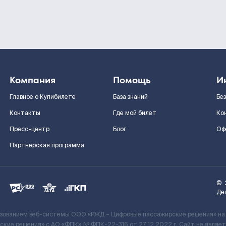
Компания
Помощь
И
Главное о Купибилете
База знаний
Бе
Контакты
Где мой билет
Ко
Пресс-центр
Блог
Оф
Партнерская программа
©
Де
ьзованием веб-системы ООО «РЖД – Цифровые пассажирские решения» на
кие решения» c АО «ФПК» № ФПК-22-316 от 27.12.2022 г. Сайт не явля