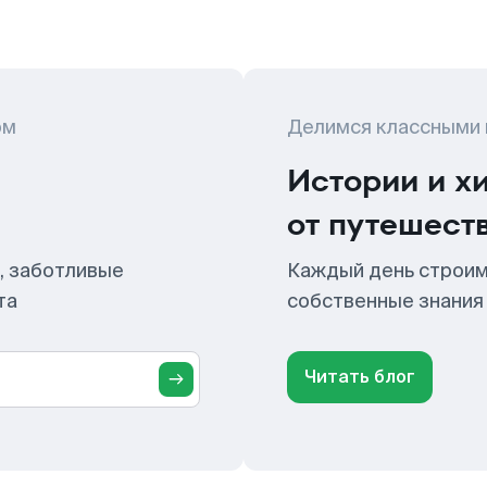
ом
Делимся классными
Истории и х
от путешест
, заботливые
Каждый день строим
та
собственные знания
Читать блог