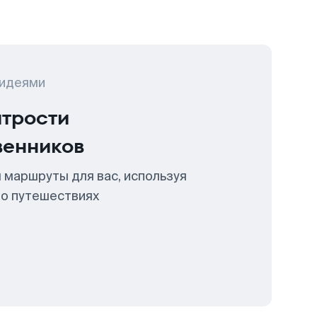
 идеями
итрости
венников
 маршруты для вас, используя
 о путешествиях