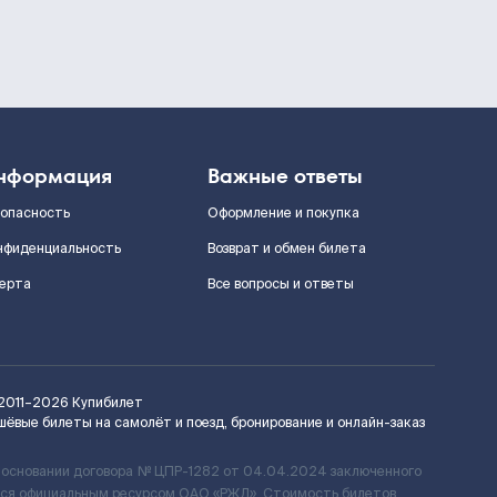
нформация
Важные ответы
зопасность
Оформление и покупка
нфиденциальность
Возврат и обмен билета
ерта
Все вопросы и ответы
2011–2026
Купибилет
шёвые билеты на самолёт и поезд, бронирование и онлайн-заказ
 основании договора № ЦПР-1282 от 04.04.2024 заключенного
ется официальным ресурсом ОАО «РЖД». Стоимость билетов