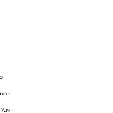
э
тия -
-Удэ -