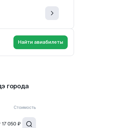
Найти авиабилеты
дэ города
Стоимость
т
17 050 ₽