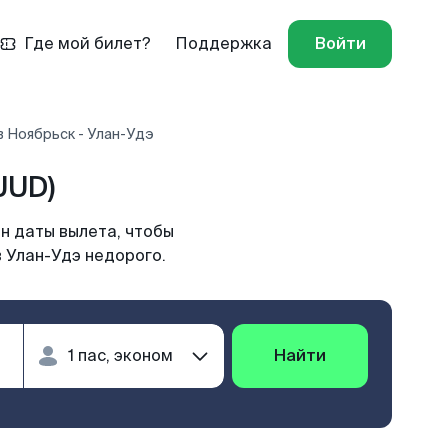
Где мой билет?
Поддержка
Войти
 Ноябрьск - Улан-Удэ
UUD)
н даты вылета, чтобы
 Улан-Удэ недорого.
Найти