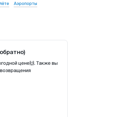
лёте
Аэропорты
 обратно)
ыгодной цене🙌. Также вы
у возвращения