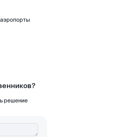
 аэропорты
твенников?
ть решение