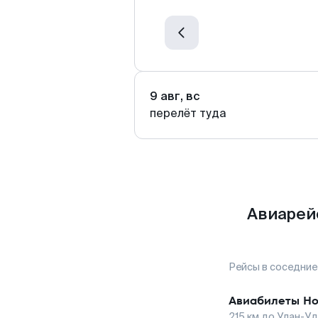
9 авг, вс
перелёт туда
Авиарейс
Рейсы в соседние
Авиабилеты
Но
215
км до
Улан-У