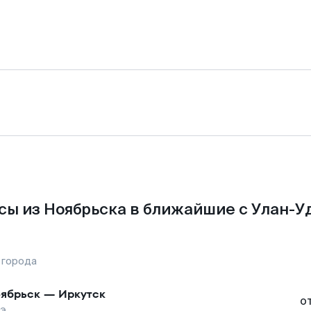
ы из Ноябрьска в ближайшие с Улан-У
 города
ябрьск
—
Иркутск
о
дэ