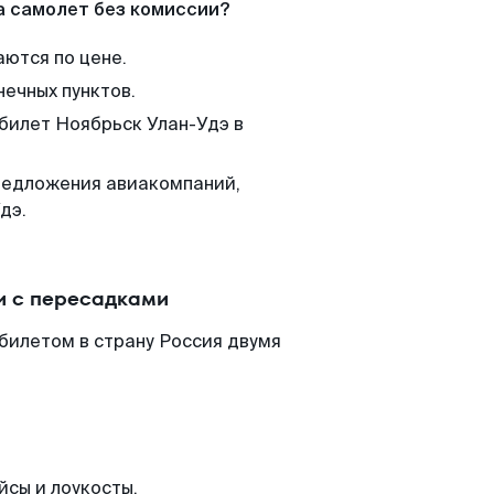
а самолет без комиссии?
аются по цене.
нечных пунктов.
 билет Ноябрьск Улан-Удэ в
редложения авиакомпаний,
дэ.
и с пересадками
билетом в страну Россия двумя
йсы и лоукосты.