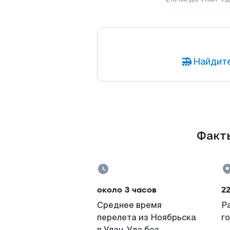
Найдите
Факты
около 3 часов
2
Среднее время
Р
перелета из Ноябрьска
г
в Улан-Удэ без