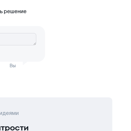
ть решение
Вы
 идеями
итрости