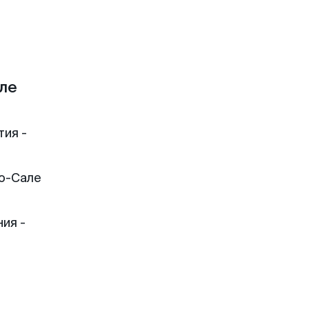
ле
тия -
ко-Сале
ия -