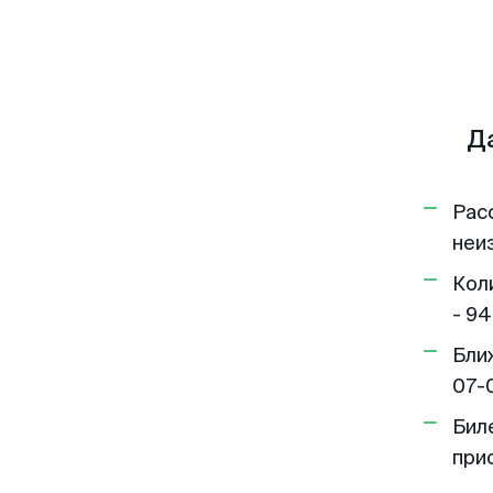
Д
Рас
неи
Кол
- 94
Бли
07-
Бил
при