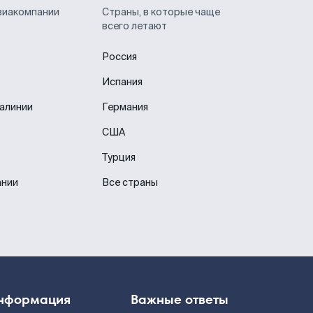
виакомпании
Страны, в которые чаще
всего летают
Россия
Испания
иалинии
Германия
США
Турция
ании
Все страны
нформация
Важные ответы