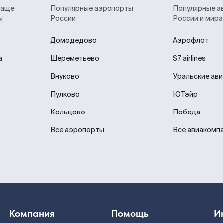
чаще
Популярные аэропорты
Популярные а
ы
России
России и мира
Домодедово
Аэрофлот
а
Шереметьево
S7 airlines
Внуково
Уральские ав
Пулково
ЮТэйр
Кольцово
Победа
Все аэропорты
Все авиакомп
Компания
Помощь
И