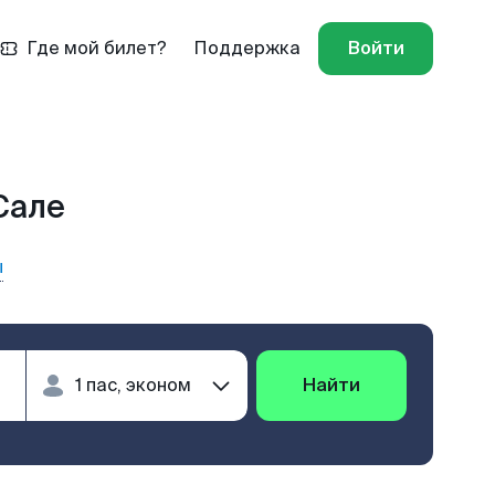
Где мой билет?
Поддержка
Войти
Сале
ы
Найти