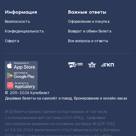
Информация
Важные ответы
Безопасность
Оформление и покупка
Конфиденциальность
Возврат и обмен билета
Оферта
Все вопросы и ответы
©
2011–2026
Купибилет
Дешёвые билеты на самолёт и поезд, бронирование и онлайн-заказ
Ж/Д билеты предоставляются партнёрами, в том числе
с использованием веб-системы ООО «РЖД – Цифровые
пассажирские решения» на основании договора № ЦПР-1282
от 04.04.2024 заключенного с Поставщиком услуг и Договора