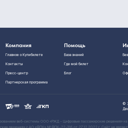
Компания
Помощь
И
Главное о Купибилете
База знаний
Бе
Контакты
Где мой билет
Ко
Пресс-центр
Блог
Оф
Партнерская программа
©
Де
ьзованием веб-системы ООО «РЖД – Цифровые пассажирские решения» на
кие решения» c АО «ФПК» № ФПК-22-316 от 27.12.2022 г. Сайт не явля