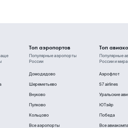
Топ аэропортов
Топ авиак
чаще
Популярные аэропорты
Популярные а
ы
России
России и мира
Домодедово
Аэрофлот
а
Шереметьево
S7 airlines
Внуково
Уральские ав
Пулково
ЮТэйр
Кольцово
Победа
Все аэропорты
Все авиакомп