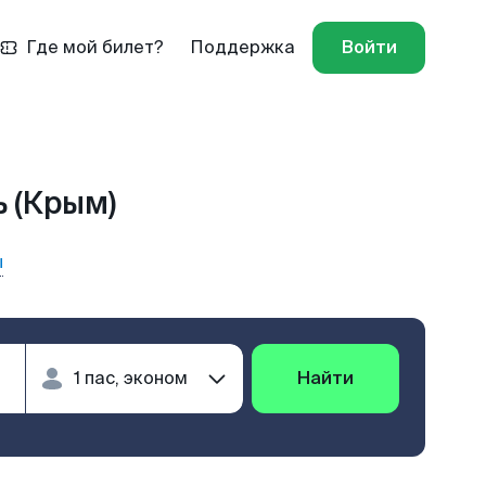
Где мой билет?
Поддержка
Войти
 (Крым)
ы
Найти