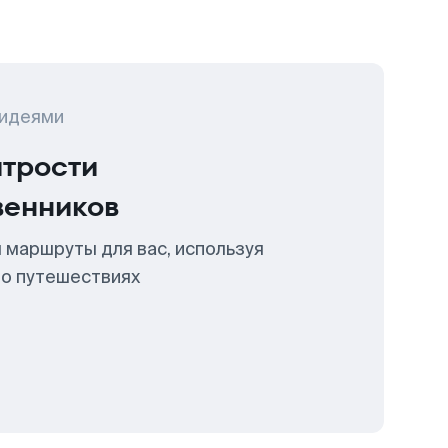
 идеями
итрости
венников
 маршруты для вас, используя
 о путешествиях