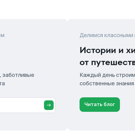
ом
Делимся классными
Истории и х
от путешест
, заботливые
Каждый день строим
та
собственные знания
Читать блог