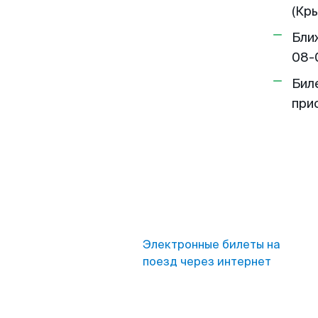
(Кры
Бли
08-
Бил
при
Электронные билеты на
поезд через интернет