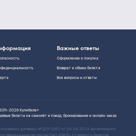
нформация
Важные ответы
зопасность
Оформление и покупка
нфиденциальность
Возврат и обмен билета
ерта
Все вопросы и ответы
2011–2026
Купибилет
шёвые билеты на самолёт и поезд, бронирование и онлайн-заказ
 основании договора № ЦПР-1282 от 04.04.2024 заключенного
ется официальным ресурсом ОАО «РЖД». Стоимость билетов