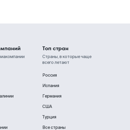
омпаний
Топ стран
виакомпании
Страны, в которые чаще
всего летают
Россия
Испания
иалинии
Германия
США
Турция
ании
Все страны