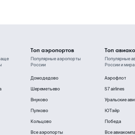
Топ аэропортов
Топ авиак
чаще
Популярные аэропорты
Популярные а
ы
России
России и мира
Домодедово
Аэрофлот
а
Шереметьево
S7 airlines
Внуково
Уральские ав
Пулково
ЮТэйр
Кольцово
Победа
Все аэропорты
Все авиакомп