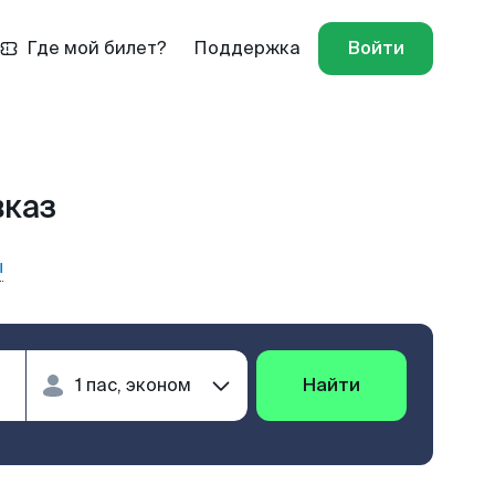
Где мой билет?
Поддержка
Войти
вказ
ы
Найти