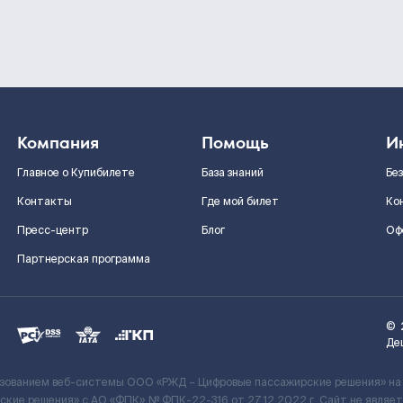
Компания
Помощь
И
Главное о Купибилете
База знаний
Бе
Контакты
Где мой билет
Ко
Пресс-центр
Блог
Оф
Партнерская программа
©
Де
ьзованием веб-системы ООО «РЖД – Цифровые пассажирские решения» на
кие решения» c АО «ФПК» № ФПК-22-316 от 27.12.2022 г. Сайт не явля