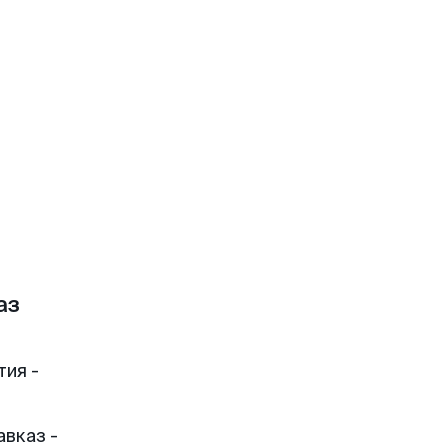
аз
тия -
вказ -