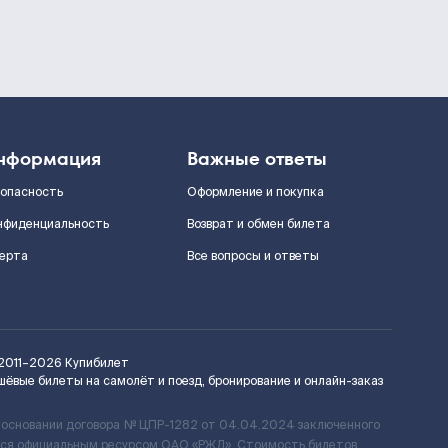
нформация
Важные ответы
зопасность
Оформление и покупка
нфиденциальность
Возврат и обмен билета
ерта
Все вопросы и ответы
2011–2026
Купибилет
шёвые билеты на самолёт и поезд, бронирование и онлайн-заказ
 основании договора № ЦПР-1282 от 04.04.2024 заключенного
ется официальным ресурсом ОАО «РЖД». Стоимость билетов