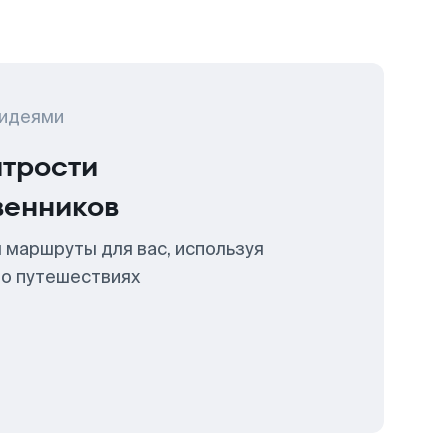
 идеями
итрости
венников
 маршруты для вас, используя
 о путешествиях