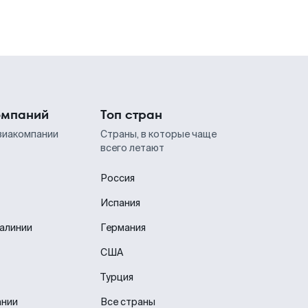
омпаний
Топ стран
виакомпании
Страны, в которые чаще
всего летают
Россия
Испания
иалинии
Германия
США
Турция
ании
Все страны