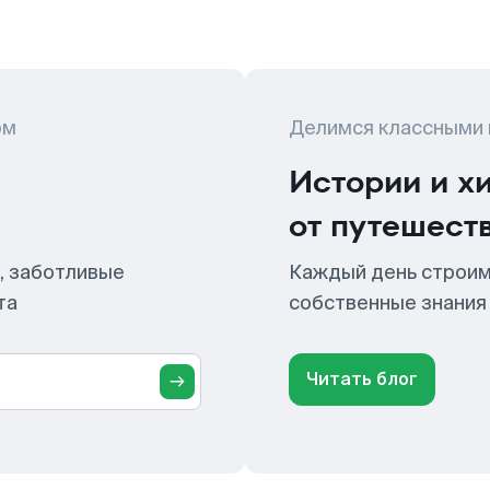
ом
Делимся классными
Истории и х
от путешест
, заботливые
Каждый день строим
та
собственные знания
Читать блог