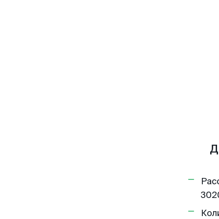
Д
Рас
302
Кол