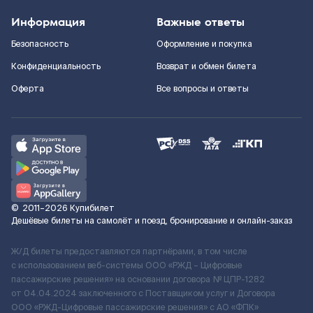
Информация
Важные ответы
Безопасность
Оформление и покупка
Конфиденциальность
Возврат и обмен билета
Оферта
Все вопросы и ответы
©
2011–2026
Купибилет
Дешёвые билеты на самолёт и поезд, бронирование и онлайн-заказ
Ж/Д билеты предоставляются партнёрами, в том числе
с использованием веб-системы ООО «РЖД – Цифровые
пассажирские решения» на основании договора № ЦПР-1282
от 04.04.2024 заключенного с Поставщиком услуг и Договора
ООО «РЖД-Цифровые пассажирские решения» c АО «ФПК»