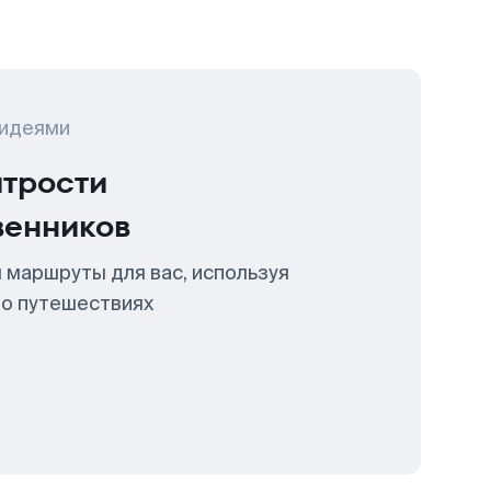
 идеями
итрости
венников
 маршруты для вас, используя
 о путешествиях