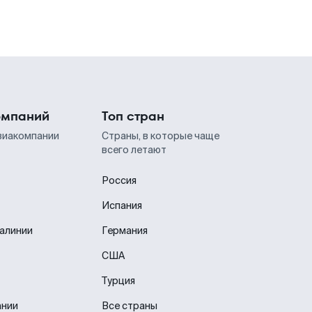
омпаний
Топ стран
виакомпании
Страны, в которые чаще
всего летают
Россия
Испания
иалинии
Германия
США
Турция
ании
Все страны