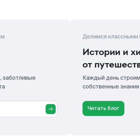
ом
Делимся классными
Истории и х
от путешест
, заботливые
Каждый день строим
та
собственные знания
Читать блог