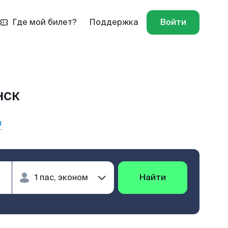
Где мой билет?
Поддержка
Войти
нск
ы
Найти