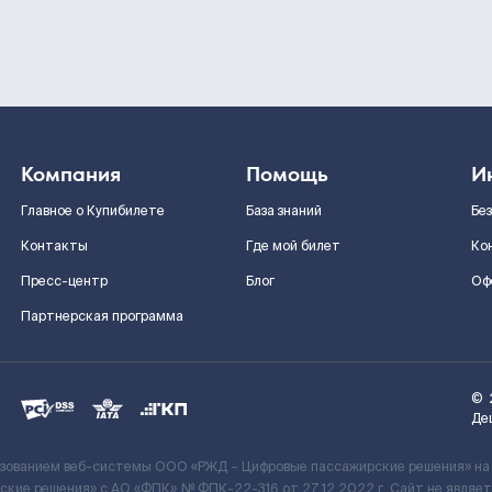
Компания
Помощь
И
Главное о Купибилете
База знаний
Бе
Контакты
Где мой билет
Ко
Пресс-центр
Блог
Оф
Партнерская программа
©
Де
ьзованием веб-системы ООО «РЖД – Цифровые пассажирские решения» на
кие решения» c АО «ФПК» № ФПК-22-316 от 27.12.2022 г. Сайт не явля