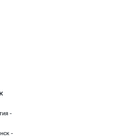
к
тия -
нск -