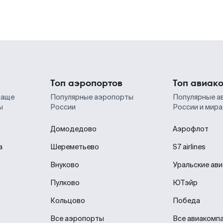
Топ аэропортов
Топ авиак
чаще
Популярные аэропорты
Популярные а
ы
России
России и мира
Домодедово
Аэрофлот
а
Шереметьево
S7 airlines
Внуково
Уральские ав
Пулково
ЮТэйр
Кольцово
Победа
Все аэропорты
Все авиакомп