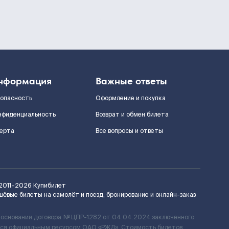
нформация
Важные ответы
зопасность
Оформление и покупка
нфиденциальность
Возврат и обмен билета
ерта
Все вопросы и ответы
2011–2026
Купибилет
шёвые билеты на самолёт и поезд, бронирование и онлайн-заказ
 основании договора № ЦПР-1282 от 04.04.2024 заключенного
ется официальным ресурсом ОАО «РЖД». Стоимость билетов