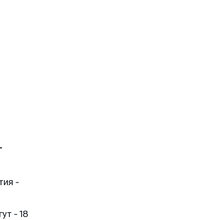
т
тия -
ут - 18