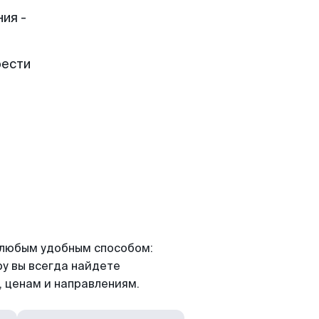
ия -
рести
я любым удобным способом:
ру вы всегда найдете
 ценам и направлениям.