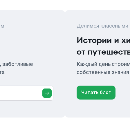
ом
Делимся классными
Истории и х
от путешест
, заботливые
Каждый день строим
та
собственные знания
Читать блог