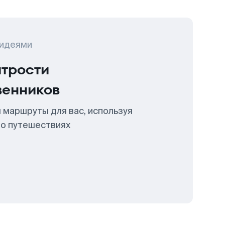
 идеями
итрости
венников
 маршруты для вас, используя
 о путешествиях