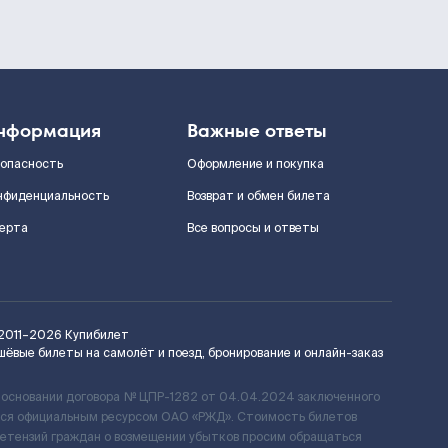
нформация
Важные ответы
зопасность
Оформление и покупка
нфиденциальность
Возврат и обмен билета
ерта
Все вопросы и ответы
2011–2026
Купибилет
шёвые билеты на самолёт и поезд, бронирование и онлайн-заказ
 основании договора № ЦПР-1282 от 04.04.2024 заключенного
ется официальным ресурсом ОАО «РЖД». Стоимость билетов
ретензий граждан о возмещении убытков просим обращаться