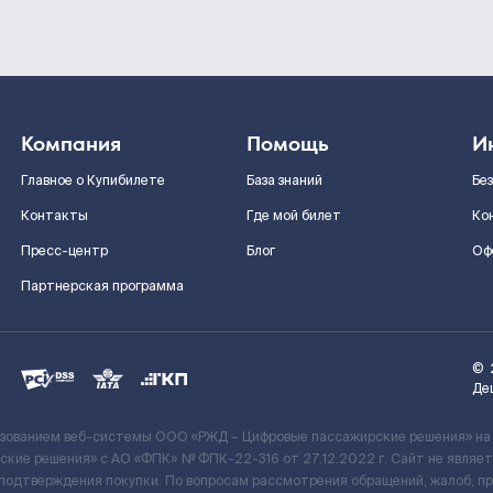
Компания
Помощь
И
Главное о Купибилете
База знаний
Бе
Контакты
Где мой билет
Ко
Пресс-центр
Блог
Оф
Партнерская программа
©
Де
ьзованием веб-системы ООО «РЖД – Цифровые пассажирские решения» на
кие решения» c АО «ФПК» № ФПК-22-316 от 27.12.2022 г. Сайт не явля
 подтверждения покупки. По вопросам рассмотрения обращений, жалоб, п