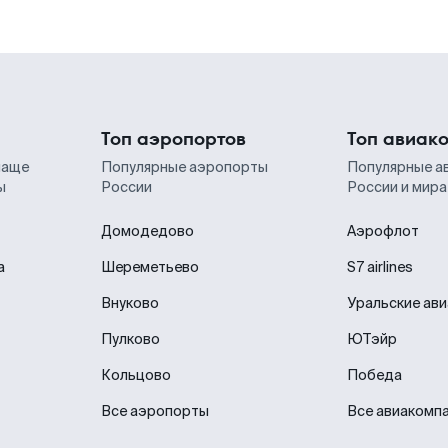
Топ аэропортов
Топ авиак
чаще
Популярные аэропорты
Популярные а
ы
России
России и мира
Домодедово
Аэрофлот
а
Шереметьево
S7 airlines
Внуково
Уральские ав
Пулково
ЮТэйр
Кольцово
Победа
Все аэропорты
Все авиакомп