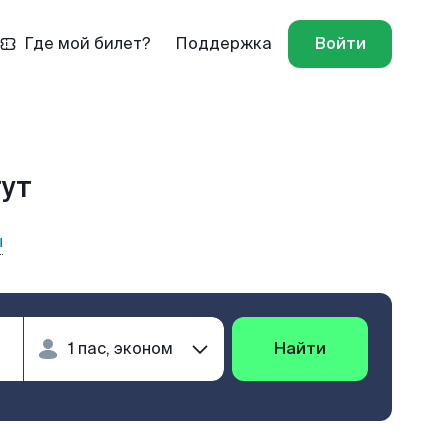
Где мой билет?
Поддержка
Войти
гут
ы
Найти