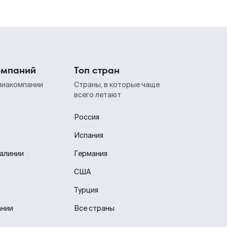
омпаний
Топ стран
виакомпании
Страны, в которые чаще
всего летают
Россия
Испания
иалинии
Германия
США
Турция
ании
Все страны