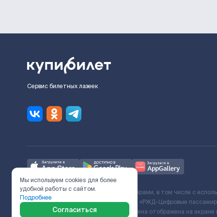
Сервис билетных лазеек
Мы используем cookies для более
удобной работы с сайтом.
Ж/Д билеты предоставляются партнёрами, в том числе с испол
Подробнее
с Поставщиком услуг и Договора ООО «РЖД-Цифровые пассажирс
Согласиться
включает сервисный сбор. Итоговая цена отображена на экране